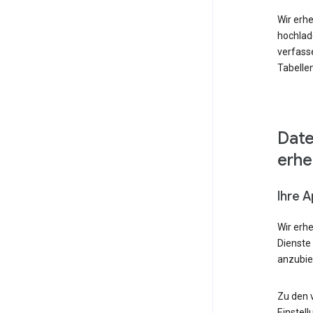
Wir erhe
hochlad
verfass
Tabellen
Date
erh
Ihre 
Wir erh
Dienste
anzubie
Zu den 
Einstell