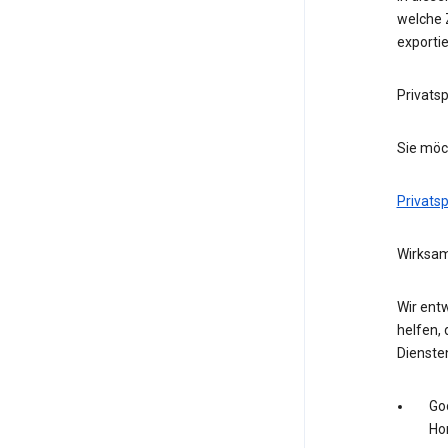
welche Z
exporti
Privats
Sie möc
Privats
Wirksam
Wir entw
helfen, 
Dienste
Go
Ho