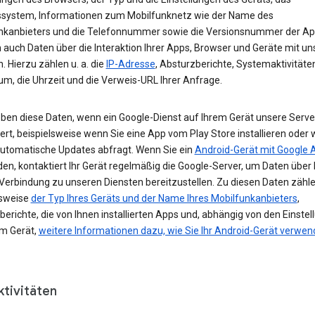
ssystem, Informationen zum Mobilfunknetz wie der Name des
nkanbieters und die Telefonnummer sowie die Versionsnummer der App
 auch Daten über die Interaktion Ihrer Apps, Browser und Geräte mit u
. Hierzu zählen u. a. die
IP-Adresse
, Absturzberichte, Systemaktivitäte
um, die Uhrzeit und die Verweis-URL Ihrer Anfrage.
eben diese Daten, wenn ein Google-Dienst auf Ihrem Gerät unsere Serve
ert, beispielsweise wenn Sie eine App vom Play Store installieren oder 
automatische Updates abfragt. Wenn Sie ein
Android-Gerät mit Google 
n, kontaktiert Ihr Gerät regelmäßig die Google-Server, um Daten über 
 Verbindung zu unseren Diensten bereitzustellen. Zu diesen Daten zähl
lsweise
der Typ Ihres Geräts und der Name Ihres Mobilfunkanbieters
,
erichte, die von Ihnen installierten Apps und, abhängig von den Einste
em Gerät,
weitere Informationen dazu, wie Sie Ihr Android-Gerät verwe
ktivitäten