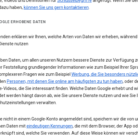
e, Videos und Definitionen für
Schlüsselbegriffe
angefügt. Wenn Sie de
dazu haben,
können Sie uns gern kontaktieren
.
OGLE ERHOBENE DATEN
enden erklären wir Ihnen, welche Arten von Daten wir erheben, während
Dienste nutzen
eben Daten, um allen unseren Nutzern bessere Dienste zur Verfügung zu
r Feststellung grundlegender Informationen wie zum Beispiel Ihrer Spr
komplexeren Fragen wie zum Beispiel
Werbung, die Sie besonders nützli
 den
Personen, mit denen Sie online am häufigsten zu tun haben
, oder d
-Videos, die Sie interessant finden. Welche Daten Google erhebt und w
et werden hängt davon ab, wie Sie unsere Dienste nutzen und wie Sie I
hutzeinstellungen verwalten.
e nicht in einem Google-Konto angemeldet sind, speichern wir die von u
en Daten mit
eindeutigen Kennungen
, die mit dem Browser, der App o
rknüpft sind, welche Sie verwenden. Auf diese Weise können wir versc