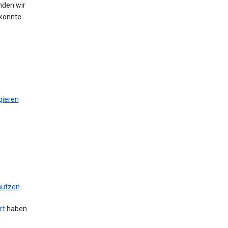
nden wir
könnte.
gieren
 nutzen
rt
haben