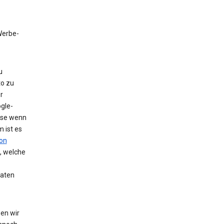
 Werbe-
u
to zu
r
gle-
eise wenn
 ist es
on
, welche
Daten
en wir