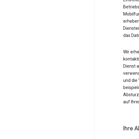
Betrieb
Mobilfu
erheben
Diensten
das Dat
Wir erh
kontakti
Dienst 
verwende
und die
beispie
Absturzb
auf Ihr
Ihre A