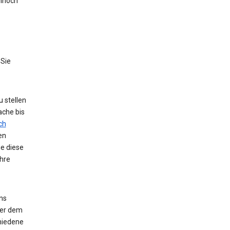
nnoch
 Sie
 stellen
ache bis
ch
en
ie diese
hre
ns
der dem
hiedene