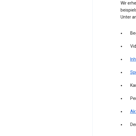
Wir erh
beispie
Unter a
Be
Vid
Inh
Sp
Kau
Pe
Akt
De