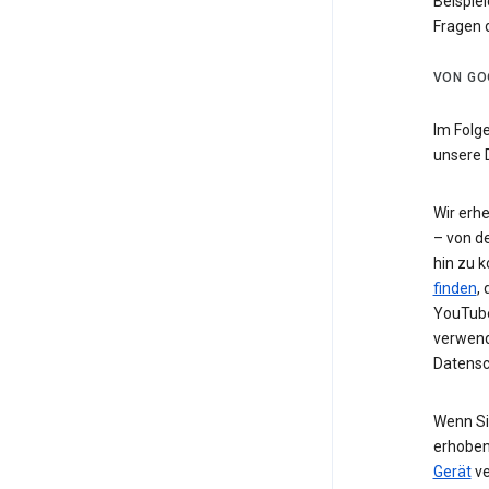
Beispiel
Fragen 
VON GO
Im Folg
unsere 
Wir erh
– von de
hin zu 
finden
,
YouTube
verwend
Datensc
Wenn Si
erhoben
Gerät
ve