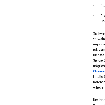
Pl
Pro
un
Sie könn
verwalte
registri
relevan
Dienste
Sie die
möglich
Chrome
Inhalte 
Datensc
erheben
Um Ihne