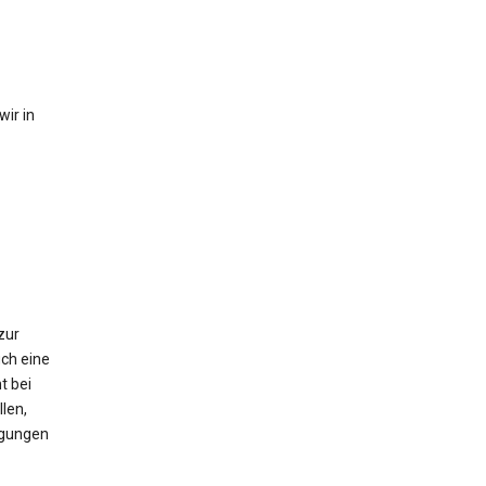
ir in
zur
ch eine
t bei
len,
igungen