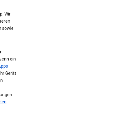
. Wir
nseren
n sowie
r
wenn ein
Apps
Ihr Gerät
en
llungen
nden
.