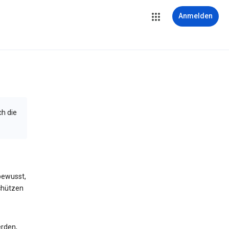
Anmelden
ch die
bewusst,
schützen
erden,