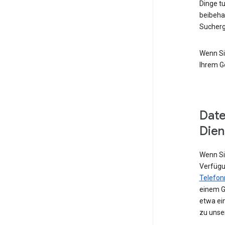
Dinge t
beibeha
Sucherg
Wenn Si
Ihrem G
Date
Dien
Wenn Sie
Verfügu
Telefo
einem G
etwa ei
zu unse