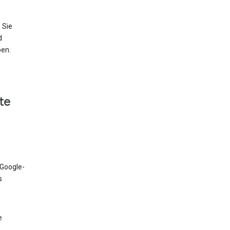
 Sie
d
ben.
te
 Google-
s
e