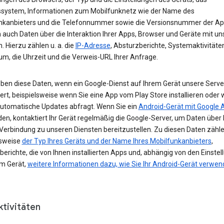
ssystem, Informationen zum Mobilfunknetz wie der Name des
nkanbieters und die Telefonnummer sowie die Versionsnummer der App
 auch Daten über die Interaktion Ihrer Apps, Browser und Geräte mit u
. Hierzu zählen u. a. die
IP-Adresse
, Absturzberichte, Systemaktivitäte
um, die Uhrzeit und die Verweis-URL Ihrer Anfrage.
eben diese Daten, wenn ein Google-Dienst auf Ihrem Gerät unsere Serve
ert, beispielsweise wenn Sie eine App vom Play Store installieren oder 
automatische Updates abfragt. Wenn Sie ein
Android-Gerät mit Google 
n, kontaktiert Ihr Gerät regelmäßig die Google-Server, um Daten über 
 Verbindung zu unseren Diensten bereitzustellen. Zu diesen Daten zähl
lsweise
der Typ Ihres Geräts und der Name Ihres Mobilfunkanbieters
,
erichte, die von Ihnen installierten Apps und, abhängig von den Einste
em Gerät,
weitere Informationen dazu, wie Sie Ihr Android-Gerät verwe
ktivitäten