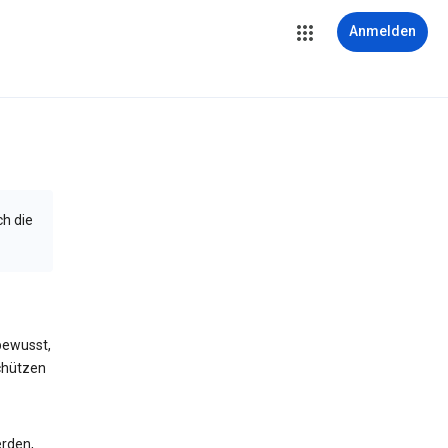
Anmelden
ch die
bewusst,
schützen
erden,