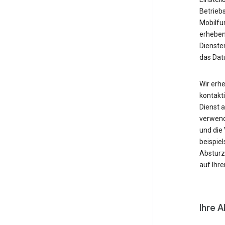
Betrieb
Mobilfu
erheben
Diensten
das Dat
Wir erh
kontakti
Dienst 
verwende
und die
beispie
Absturzb
auf Ihr
Ihre A