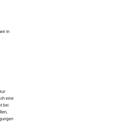
ir in
zur
ch eine
t bei
len,
igungen