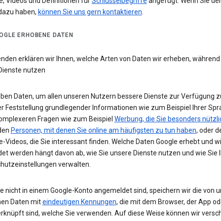
e, Videos und Definitionen für
Schlüsselbegriffe
angefügt. Wenn Sie de
dazu haben,
können Sie uns gern kontaktieren
.
OGLE ERHOBENE DATEN
enden erklären wir Ihnen, welche Arten von Daten wir erheben, während
Dienste nutzen
eben Daten, um allen unseren Nutzern bessere Dienste zur Verfügung zu
r Feststellung grundlegender Informationen wie zum Beispiel Ihrer Spr
komplexeren Fragen wie zum Beispiel
Werbung, die Sie besonders nützli
 den
Personen, mit denen Sie online am häufigsten zu tun haben
, oder d
-Videos, die Sie interessant finden. Welche Daten Google erhebt und w
et werden hängt davon ab, wie Sie unsere Dienste nutzen und wie Sie I
hutzeinstellungen verwalten.
e nicht in einem Google-Konto angemeldet sind, speichern wir die von u
en Daten mit
eindeutigen Kennungen
, die mit dem Browser, der App o
rknüpft sind, welche Sie verwenden. Auf diese Weise können wir versc