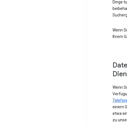
Dinge t
beibeha
Sucherg
Wenn Si
Ihrem G
Date
Dien
Wenn Sie
Verfügu
Telefo
einem G
etwa ei
zu unse