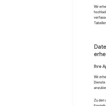
Wir erhe
hochlad
verfass
Tabellen
Date
erh
Ihre 
Wir erh
Dienste
anzubie
Zu den 
Einstell