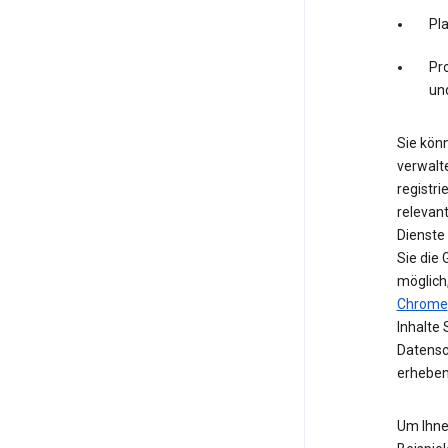
Pl
Pro
un
Sie könn
verwalte
registri
relevan
Dienste
Sie die
möglich
Chrome
Inhalte 
Datensc
erheben
Um Ihne