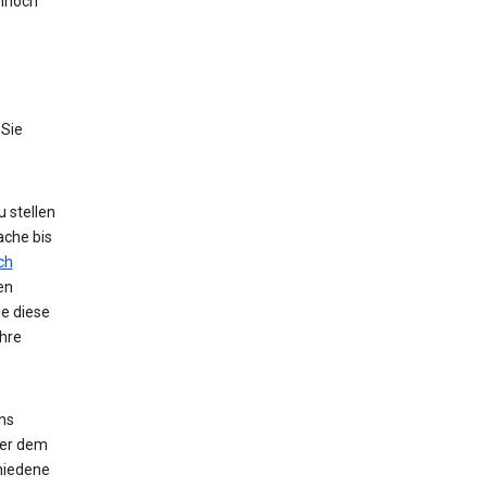
nnoch
 Sie
 stellen
ache bis
ch
en
ie diese
hre
ns
der dem
hiedene