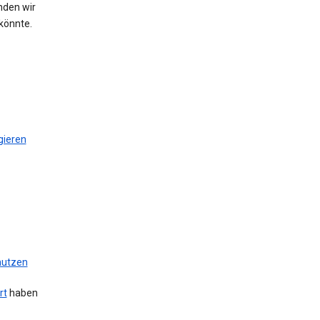
nden wir
könnte.
gieren
 nutzen
rt
haben