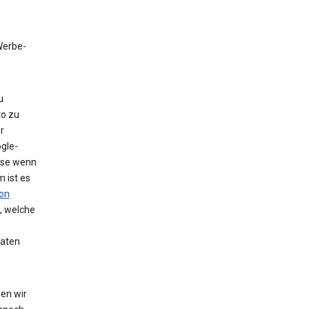
 Werbe-
u
to zu
r
gle-
eise wenn
 ist es
on
, welche
Daten
en wir