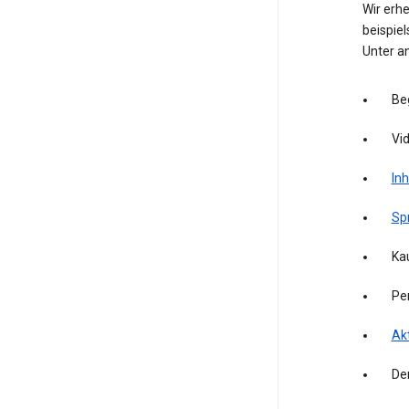
Wir erh
beispie
Unter a
Be
Vid
Inh
Sp
Kau
Pe
Akt
De