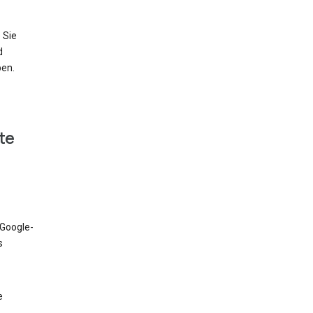
 Sie
d
ben.
te
 Google-
s
e