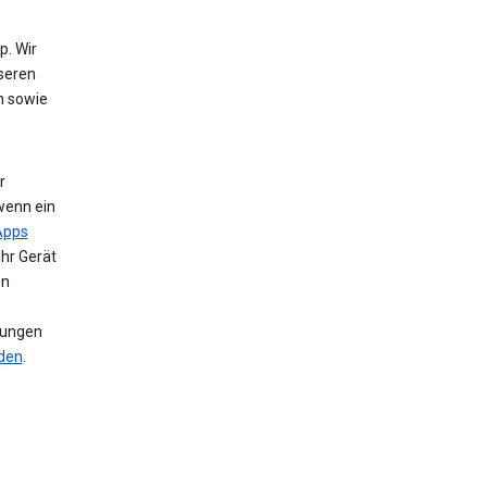
. Wir
nseren
n sowie
r
wenn ein
Apps
Ihr Gerät
en
llungen
nden
.