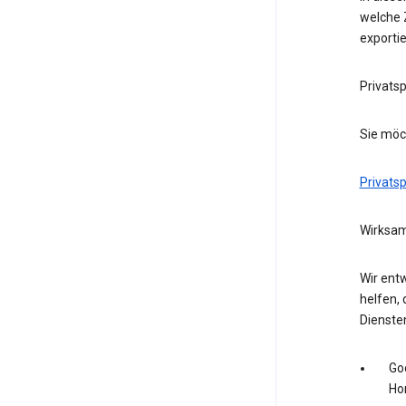
welche Z
exporti
Privats
Sie möc
Privats
Wirksam
Wir entw
helfen, 
Dienste
Go
Ho