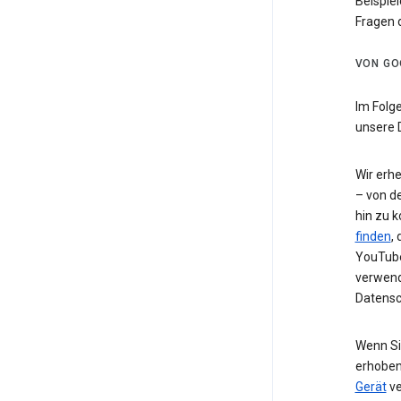
Beispiel
Fragen 
VON GO
Im Folg
unsere 
Wir erh
– von de
hin zu 
finden
,
YouTube
verwend
Datensc
Wenn Si
erhoben
Gerät
ve