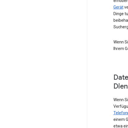
erhoben
Gerät
ve
Dinge t
beibeha
Sucherg
Wenn Si
Ihrem G
Date
Dien
Wenn Sie
Verfügu
Telefo
einem G
etwa ei