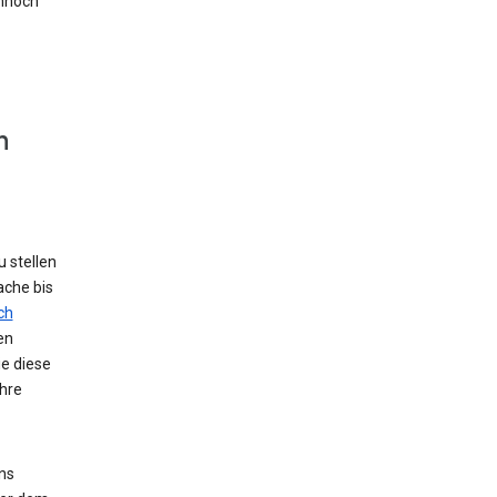
nnoch
n
 stellen
ache bis
ch
en
ie diese
hre
ns