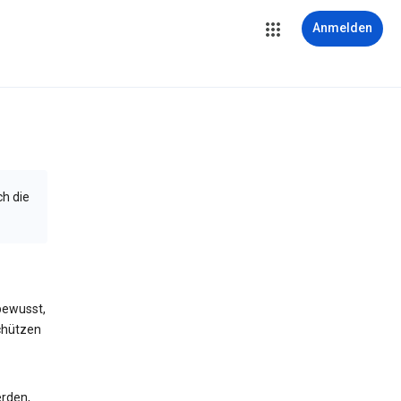
Anmelden
ch die
bewusst,
schützen
erden,