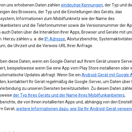
von uns erhobenen Daten zählen
eindeutige Kennungen
, der Typ und di
ungen des Browsers, der Typ und die Einstellungen des Geräts, das
ssystem, Informationen zum Mobilfunknetz wie der Name des
nkanbieters und die Telefonnummer sowie die Versionsnummer der App
 auch Daten über die Interaktion Ihrer Apps, Browser und Geräte mit u
. Hierzu zählen u. a. die
IP-Adresse
, Absturzberichte, Systemaktivitäte
um, die Uhrzeit und die Verweis-URL Ihrer Anfrage.
eben diese Daten, wenn ein Google-Dienst auf Ihrem Gerät unsere Serve
ert, beispielsweise wenn Sie eine App vom Play Store installieren oder 
automatische Updates abfragt. Wenn Sie ein
Android-Gerät mit Google 
n, kontaktiert Ihr Gerät regelmäßig die Google-Server, um Daten über 
 Verbindung zu unseren Diensten bereitzustellen. Zu diesen Daten zähl
lsweise
der Typ Ihres Geräts und der Name Ihres Mobilfunkanbieters
,
erichte, die von Ihnen installierten Apps und, abhängig von den Einste
em Gerät,
weitere Informationen dazu, wie Sie Ihr Android-Gerät verwe