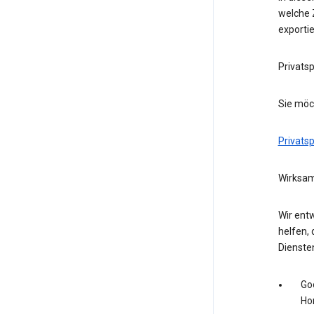
welche Z
exporti
Privats
Sie möc
Privats
Wirksam
Wir entw
helfen, 
Dienste
Go
Ho