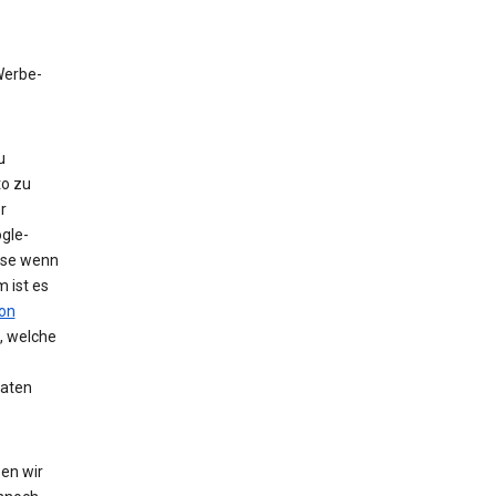
 Werbe-
u
to zu
r
gle-
eise wenn
 ist es
on
, welche
Daten
en wir