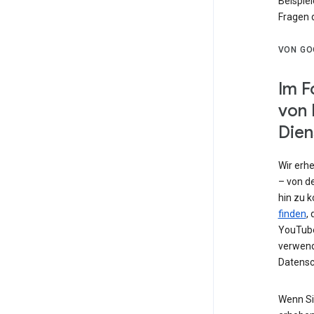
Beispiel
Fragen 
VON GO
Im F
von 
Dien
Wir erh
– von de
hin zu 
finden
,
YouTube
verwend
Datensc
Wenn Si