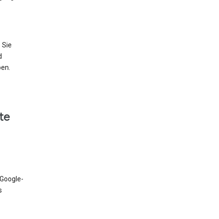
 Sie
d
ben.
te
 Google-
s