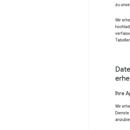
zu unse
Wir erhe
hochlad
verfass
Tabellen
Date
erh
Ihre 
Wir erh
Dienste
anzubie