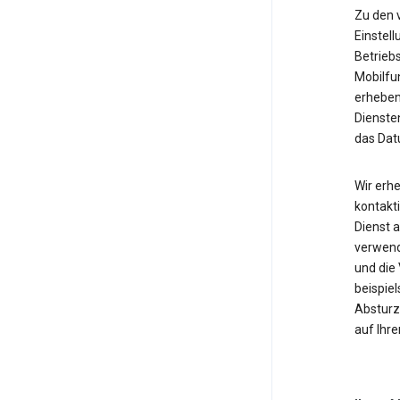
Zu den 
Einstell
Betrieb
Mobilfu
erheben
Diensten
das Dat
Wir erh
kontakti
Dienst 
verwende
und die
beispie
Absturzb
auf Ihr