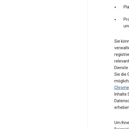
Pl
Pro
un
Sie könn
verwalte
registri
relevan
Dienste
Sie die
möglich
Chrome
Inhalte 
Datensc
erheben
Um Ihne