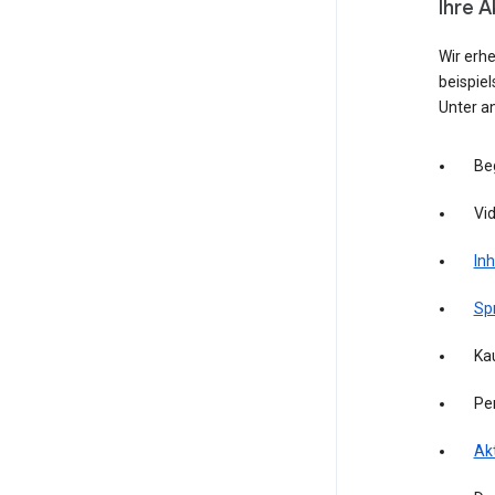
Ihre A
Wir erh
beispie
Unter a
Be
Vid
Inh
Sp
Kau
Pe
Akt