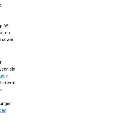
e
. Wir
nseren
n sowie
r
wenn ein
Apps
Ihr Gerät
en
llungen
nden
.