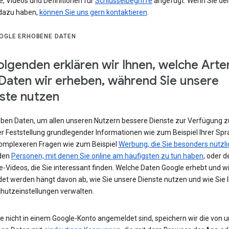
e, Videos und Definitionen für
Schlüsselbegriffe
angefügt. Wenn Sie de
dazu haben,
können Sie uns gern kontaktieren
.
OGLE ERHOBENE DATEN
olgenden erklären wir Ihnen, welche Arte
Daten wir erheben, während Sie unsere
ste nutzen
eben Daten, um allen unseren Nutzern bessere Dienste zur Verfügung zu
r Feststellung grundlegender Informationen wie zum Beispiel Ihrer Spr
komplexeren Fragen wie zum Beispiel
Werbung, die Sie besonders nützli
 den
Personen, mit denen Sie online am häufigsten zu tun haben
, oder d
-Videos, die Sie interessant finden. Welche Daten Google erhebt und w
et werden hängt davon ab, wie Sie unsere Dienste nutzen und wie Sie I
hutzeinstellungen verwalten.
e nicht in einem Google-Konto angemeldet sind, speichern wir die von u