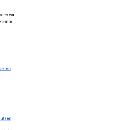
nden wir
könnte.
gieren
 nutzen