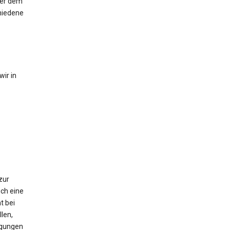
der dem
hiedene
ir in
zur
ch eine
t bei
len,
igungen