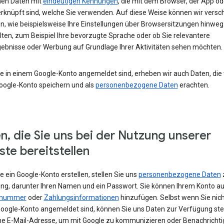
en Daten mit
eindeutigen Kennungen
, die mit dem Browser, der App o
rknüpft sind, welche Sie verwenden. Auf diese Weise können wir versc
un, wie beispielsweise Ihre Einstellungen über Browsersitzungen hinweg
lten, zum Beispiel Ihre bevorzugte Sprache oder ob Sie relevantere
ebnisse oder Werbung auf Grundlage Ihrer Aktivitäten sehen möchten.
e in einem Google-Konto angemeldet sind, erheben wir auch Daten, die w
oogle-Konto speichern und als
personenbezogene Daten
erachten.
n, die Sie uns bei der Nutzung unserer
ste bereitstellen
 ein Google-Konto erstellen, stellen Sie uns
personenbezogene Daten
ng, darunter Ihren Namen und ein Passwort. Sie können Ihrem Konto au
nnummer
oder
Zahlungsinformationen
hinzufügen. Selbst wenn Sie nich
oogle-Konto angemeldet sind, können Sie uns Daten zur Verfügung stel
ne E-Mail-Adresse, um mit Google zu kommunizieren oder Benachricht