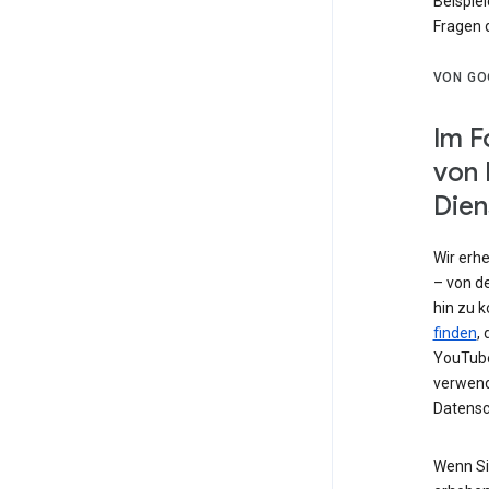
Beispiel
Fragen 
VON GO
Im F
von 
Dien
Wir erh
– von de
hin zu 
finden
,
YouTube
verwend
Datensc
Wenn Si