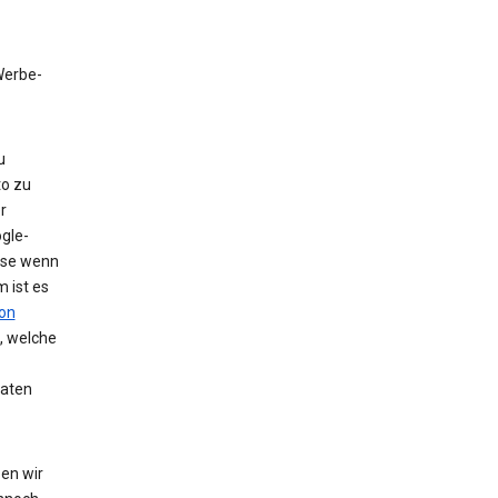
 Werbe-
u
to zu
r
gle-
eise wenn
 ist es
on
, welche
Daten
en wir