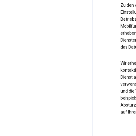
Zu den 
Einstell
Betrieb
Mobilfu
erheben
Diensten
das Dat
Wir erh
kontakti
Dienst 
verwende
und die
beispie
Absturzb
auf Ihr