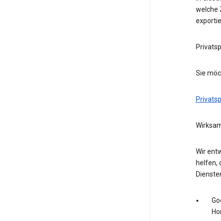
welche Z
exporti
Privats
Sie möc
Privats
Wirksam
Wir entw
helfen, 
Dienste
Go
Ho