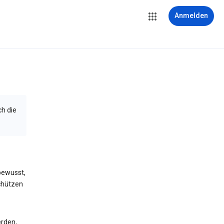
Anmelden
ch die
bewusst,
schützen
erden,