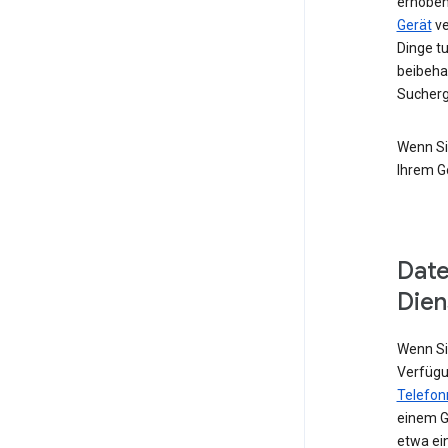
erhoben
Gerät
ve
Dinge t
beibeha
Sucherg
Wenn Si
Ihrem G
Date
Dien
Wenn Sie
Verfügu
Telefo
einem G
etwa ei