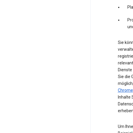
Pl
Pro
un
Sie könn
verwalte
registri
relevan
Dienste
Sie die
möglich
Chrome
Inhalte 
Datensc
erheben
Um Ihne