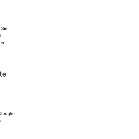
 Sie
d
ben.
te
 Google-
s