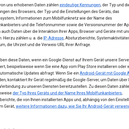
von uns erhobenen Daten zählen
eindeutige Kennungen
, der Typ und di
ungen des Browsers, der Typ und die Einstellungen des Geräts, das
ssystem, Informationen zum Mobilfunknetz wie der Name des
nkanbieters und die Telefonnummer sowie die Versionsnummer der App
 auch Daten über die Interaktion Ihrer Apps, Browser und Geräte mit u
. Hierzu zählen u. a. die
IP-Adresse
, Absturzberichte, Systemaktivitäte
um, die Uhrzeit und die Verweis-URL Ihrer Anfrage.
eben diese Daten, wenn ein Google-Dienst auf Ihrem Gerät unsere Serve
ert, beispielsweise wenn Sie eine App vom Play Store installieren oder 
automatische Updates abfragt. Wenn Sie ein
Android-Gerät mit Google 
n, kontaktiert Ihr Gerät regelmäßig die Google-Server, um Daten über 
 Verbindung zu unseren Diensten bereitzustellen. Zu diesen Daten zähl
lsweise
der Typ Ihres Geräts und der Name Ihres Mobilfunkanbieters
,
erichte, die von Ihnen installierten Apps und, abhängig von den Einste
em Gerät,
weitere Informationen dazu, wie Sie Ihr Android-Gerät verwe