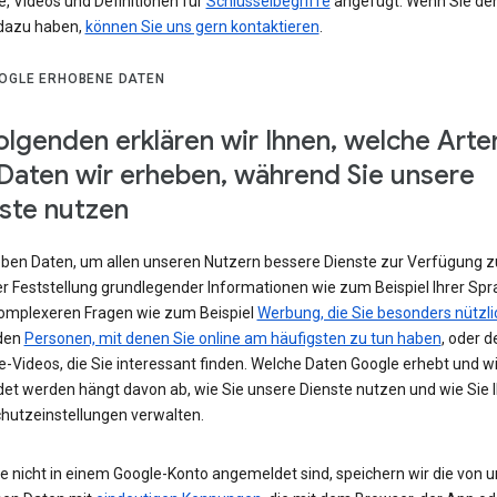
e, Videos und Definitionen für
Schlüsselbegriffe
angefügt. Wenn Sie de
dazu haben,
können Sie uns gern kontaktieren
.
OGLE ERHOBENE DATEN
olgenden erklären wir Ihnen, welche Arte
Daten wir erheben, während Sie unsere
ste nutzen
eben Daten, um allen unseren Nutzern bessere Dienste zur Verfügung zu
r Feststellung grundlegender Informationen wie zum Beispiel Ihrer Spr
komplexeren Fragen wie zum Beispiel
Werbung, die Sie besonders nützli
 den
Personen, mit denen Sie online am häufigsten zu tun haben
, oder d
-Videos, die Sie interessant finden. Welche Daten Google erhebt und w
et werden hängt davon ab, wie Sie unsere Dienste nutzen und wie Sie I
hutzeinstellungen verwalten.
e nicht in einem Google-Konto angemeldet sind, speichern wir die von u