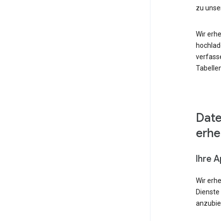
zu unse
Wir erhe
hochlad
verfass
Tabellen
Date
erh
Ihre 
Wir erh
Dienste
anzubie