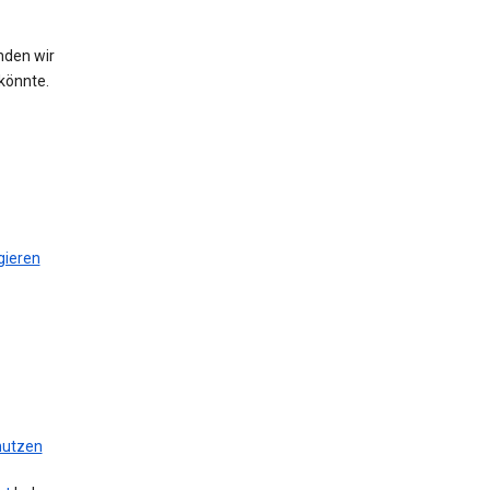
nden wir
könnte.
gieren
 nutzen