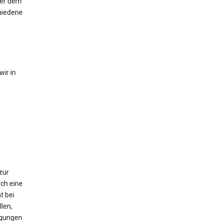
der dem
hiedene
ir in
zur
ch eine
t bei
len,
igungen