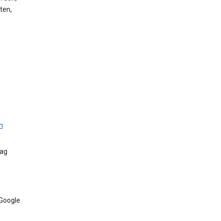
ten,
n
Tag
 Google