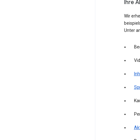
Ihre A
Wir erh
beispie
Unter a
Be
Vid
Inh
Sp
Kau
Pe
Akt