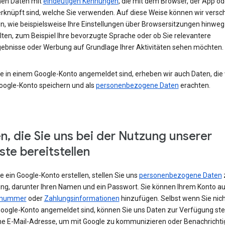
en Daten mit
eindeutigen Kennungen
, die mit dem Browser, der App o
rknüpft sind, welche Sie verwenden. Auf diese Weise können wir versc
un, wie beispielsweise Ihre Einstellungen über Browsersitzungen hinweg
lten, zum Beispiel Ihre bevorzugte Sprache oder ob Sie relevantere
ebnisse oder Werbung auf Grundlage Ihrer Aktivitäten sehen möchten.
e in einem Google-Konto angemeldet sind, erheben wir auch Daten, die w
oogle-Konto speichern und als
personenbezogene Daten
erachten.
n, die Sie uns bei der Nutzung unserer
ste bereitstellen
 ein Google-Konto erstellen, stellen Sie uns
personenbezogene Daten
ng, darunter Ihren Namen und ein Passwort. Sie können Ihrem Konto au
nnummer
oder
Zahlungsinformationen
hinzufügen. Selbst wenn Sie nich
oogle-Konto angemeldet sind, können Sie uns Daten zur Verfügung stel
ne E-Mail-Adresse, um mit Google zu kommunizieren oder Benachricht