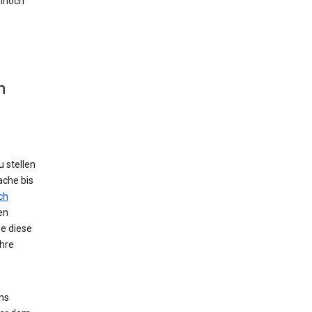
nnoch
n
 stellen
ache bis
ch
en
ie diese
hre
ns