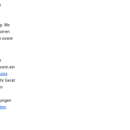
e
. Wir
nseren
n sowie
r
wenn ein
Apps
Ihr Gerät
en
llungen
nden
.