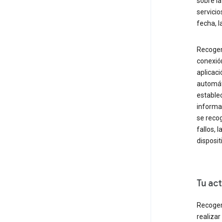
sobre la
servicio
fecha, l
Recogem
conexió
aplicaci
automáti
estable
informac
se recog
fallos, 
disposit
Tu act
Recogem
realiza