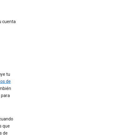
u cuenta
uye tu
tos de
ambién
 para
 cuando
os que
s de