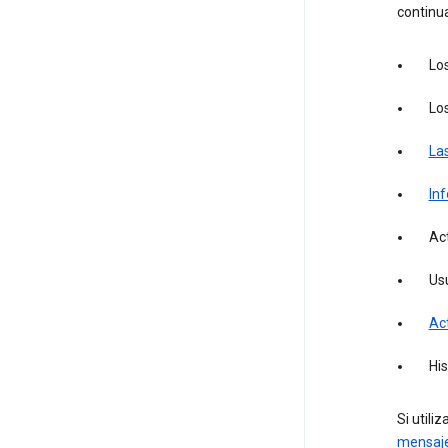
continu
Lo
Lo
Las
In
Ac
Us
Act
Hi
Si utili
mensaj