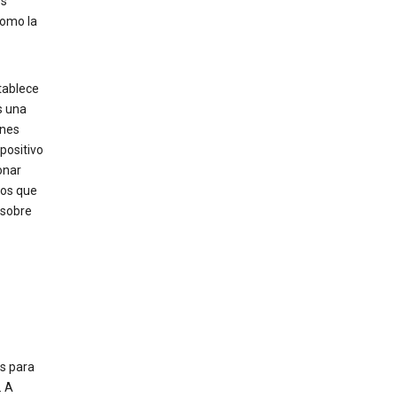
os
como la
tablece
s una
ones
spositivo
onar
tos que
 sobre
s para
. A