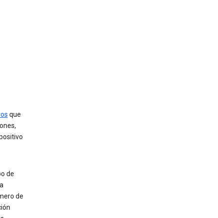
vos
que
iones,
positivo
ipo de
ma
úmero de
ción