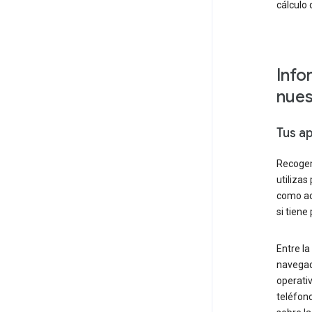
cálculo 
Info
nues
Tus a
Recogem
utilizas
como act
si tiene
Entre l
navegado
operativ
teléfon