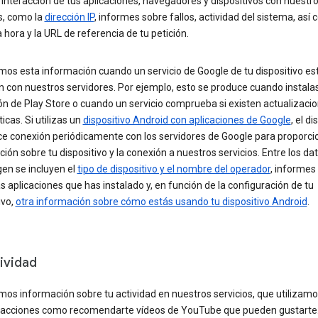
 interacción de tus aplicaciones, navegadores y dispositivos con nuestr
s, como la
dirección IP
, informes sobre fallos, actividad del sistema, así 
a hora y la URL de referencia de tu petición.
os esta información cuando un servicio de Google de tu dispositivo es
n con nuestros servidores. Por ejemplo, esto se produce cuando instala
ón de Play Store o cuando un servicio comprueba si existen actualizaci
cas. Si utilizas un
dispositivo Android con aplicaciones de Google
, el di
ce conexión periódicamente con los servidores de Google para proporci
ión sobre tu dispositivo y la conexión a nuestros servicios. Entre los da
en se incluyen el
tipo de dispositivo y el nombre del operador
, informes
las aplicaciones que has instalado y, en función de la configuración de tu
ivo,
otra información sobre cómo estás usando tu dispositivo Android
.
ividad
os información sobre tu actividad en nuestros servicios, que utilizamo
r acciones como recomendarte vídeos de YouTube que pueden gustarte