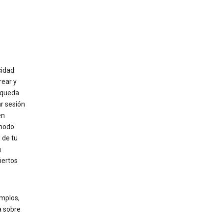
cidad.
rear y
úsqueda
r sesión
en
 modo
 de tu
u
iertos
mplos,
a sobre