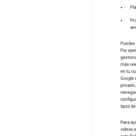
Pl
Pro
an
Puedes u
Por ejem
gestiona
más rele
en tu c
Google 
privado
navegaci
configur
tipos de
Para ay
vídeos e