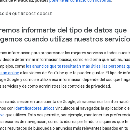
ítica de Privacidad, puedes
ponerte en contacto con nosotros
.
ACIÓN QUE RECOGE GOOGLE
emos informarte del tipo de datos que
gemos cuando utilizas nuestros servici
os información para proporcionar los mejores servicios a todos nuest
s: desde determinar información básica, como el idioma que hablas, ha
mplejos, como
los anuncios que te resultarán más útiles
,
las personas 
esan online
o los vídeos de YouTube que te pueden gustar. El tipo de in
oge Google y cómo se utiliza esa información depende del uso que hag
 servicios y de cómo administres los controles de privacidad.
as iniciado sesión en una cuenta de Google, almacenamos la informació
mos con
identificadores únicos
vinculados al navegador, la aplicación o e
ivo
que utilices. Esto nos permite, por ejemplo, mantener tus preferenci
s sesiones de navegación, como tu idioma preferido o si quieres que te
os resultados de búsqueda o anuncios más relevantes basados en tu