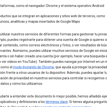
ataformas, como el navegador Chrome y el sistema operativo Android
ductos que se integran en aplicaciones y sitios web de terceros, como
uncios, analíticas y mapas insertados de Google Maps
tilizar nuestros servicios de diferentes formas para gestionar tu priva
plo, puedes registrarte para obtener una cuenta de Google si quieres c
r contenido, como correos electrónicos y fotos, o ver resultados de b
vantes. Asimismo, puedes utilizar muchos servicios de Google sin inicia
uenta o sin haber creado una cuenta (por ejemplo, hacer una búsqueda 
o ver vídeos en YouTube). También puedes navegar por Internet en un
, como el
modo Incógnito de Chrome
, que ayuda a proteger la privacidad
ón frente a otros usuarios de tu dispositivo. Además, puedes ajustar t
ación de privacidad en nuestros servicios para controlar si recogemos c
 datos y cómo los utilizamos.
udarte a entender este documento lo mejor posible, hemos añadido eje
xplicativos y definiciones a los
términos clave
. Si tienes alguna pregunt