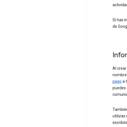
activida
Si has 
de Goog
Info
Al crea
nombre 
pago
a 
puedes 
comunic
También
utilizas
escribes