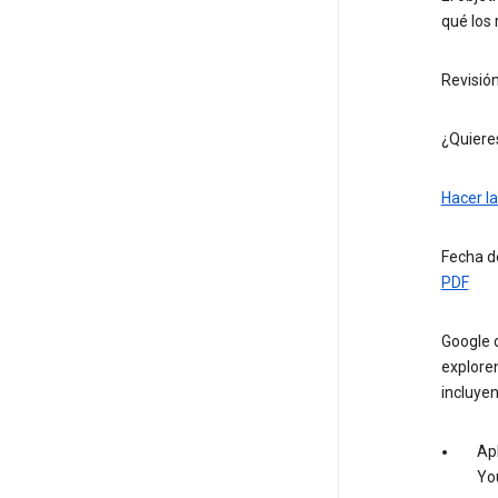
qué los 
Revisión
¿Quiere
Hacer la
Fecha de
PDF
Google d
exploren
incluyen
Apl
Yo