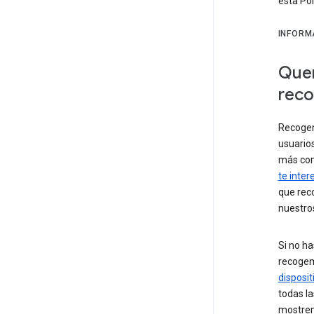
esta Pol
INFORM
Quer
reco
Recogem
usuario
más co
te inter
que rec
nuestros
Si no h
recoge
disposit
todas la
mostrem