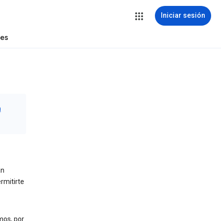
Iniciar sesión
tes
n
an
rmitirte
mos, por