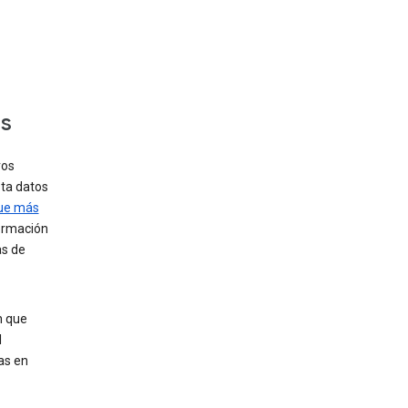
os
ros
sta datos
que más
formación
as de
n que
l
as en