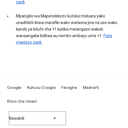
zaidi.
Mpangilio wa Mapendekezo kutoka miduara yako
unadhibiti ikiwa marafiki wako wataona jina na uso wako
kando ya kitufe cha +1 katika matangazo wakati
wanaangalia bidhaa au nembo ambayo ume +1.
Pata
maelezo zaidi.
Google
Kuhusu Google
Faragha
Masharti
Kituo cha Uwazi
Kiswahili