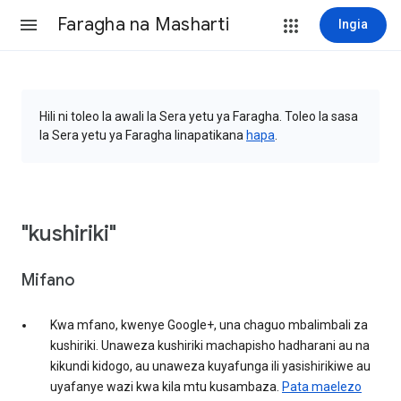
Faragha na Masharti
Ingia
Hili ni toleo la awali la Sera yetu ya Faragha. Toleo la sasa
la Sera yetu ya Faragha linapatikana
hapa
.
"kushiriki"
Mifano
Kwa mfano, kwenye Google+, una chaguo mbalimbali za
kushiriki. Unaweza kushiriki machapisho hadharani au na
kikundi kidogo, au unaweza kuyafunga ili yasishirikiwe au
uyafanye wazi kwa kila mtu kusambaza.
Pata maelezo