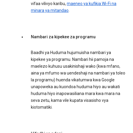
vifaa vilivyo karibu,
maeneo ya kufikia Wi-Fi na
minara ya mitandao
.
Nambari za kipekee za programu
Baadhi ya Huduma hujumuisha nambari ya
kipekee ya programu. Nambari hii pamoja na
maelezo kuhusu usakinishaji wako (kwa mfano,
aina ya mfumo wa uendeshaji na nambari ya toleo
la programu) huenda vikatumwa kwa Google
unapoweka au kuondoa huduma hiyo au wakati
huduma hiyo inapowasiliana mara kwa mara na
seva zetu, kama vile kupata visasisho vya
kiotomatiki.