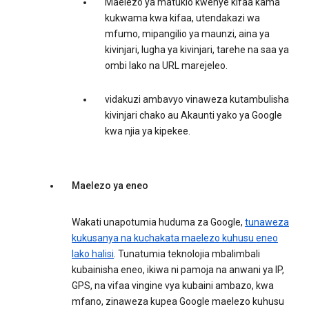
Maelezo ya matukio kwenye kifaa kama
kukwama kwa kifaa, utendakazi wa
mfumo, mipangilio ya maunzi, aina ya
kivinjari, lugha ya kivinjari, tarehe na saa ya
ombi lako na URL marejeleo.
vidakuzi ambavyo vinaweza kutambulisha
kivinjari chako au Akaunti yako ya Google
kwa njia ya kipekee.
Maelezo ya eneo
Wakati unapotumia huduma za Google,
tunaweza
kukusanya na kuchakata maelezo kuhusu eneo
lako halisi
. Tunatumia teknolojia mbalimbali
kubainisha eneo, ikiwa ni pamoja na anwani ya IP,
GPS, na vifaa vingine vya kubaini ambazo, kwa
mfano, zinaweza kupea Google maelezo kuhusu