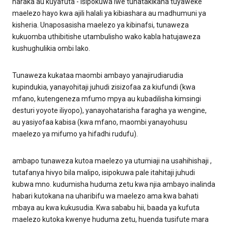
haraka au kuyafuta - isipokuwa iwe tunatakikana tuyaweke
maelezo hayo kwa ajili halali ya kibiashara au madhumuni ya
kisheria. Unaposasisha maelezo ya kibinafsi, tunaweza
kukuomba uthibitishe utambulisho wako kabla hatujaweza
kushughulikia ombi lako.
Tunaweza kukataa maombi ambayo yanajirudiarudia
kupindukia, yanayohitaji juhudi zisizofaa za kiufundi (kwa
mfano, kutengeneza mfumo mpya au kubadilisha kimsingi
desturi yoyote iliyopo), yanayohatarisha faragha ya wengine,
au yasiyofaa kabisa (kwa mfano, maombi yanayohusu
maelezo ya mifumo ya hifadhi rudufu).
ambapo tunaweza kutoa maelezo ya utumiaji na usahihishaji ,
tutafanya hivyo bila malipo, isipokuwa pale itahitaji juhudi
kubwa mno. kudumisha huduma zetu kwa njia ambayo inalinda
habari kutokana na uharibifu wa maelezo ama kwa bahati
mbaya au kwa kukusudia. Kwa sababu hii, baada ya kufuta
maelezo kutoka kwenye huduma zetu, huenda tusifute mara