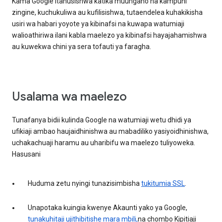
Kama Google itahusishwa katika muungano na kampuni
zingine, kuchukuliwa au kufilisishwa, tutaendelea kuhakikisha
usiri wa habari yoyote ya kibinafsi na kuwapa watumiaji
walioathiriwa ilani kabla maelezo ya kibinafsi hayajahamishwa
au kuwekwa chini ya sera tofauti ya faragha.
Usalama wa maelezo
Tunafanya bidii kulinda Google na watumiaji wetu dhidi ya
ufikiaji ambao haujaidhinishwa au mabadiliko yasiyoidhinishwa,
uchakachuaji haramu au uharibifu wa maelezo tuliyoweka.
Hasusani
Huduma zetu nyingi tunazisimbisha
tukitumia SSL
.
Unapotaka kuingia kwenye Akaunti yako ya Google,
tunakuhitaji ujithibitishe mara mbili,
na chombo Kipitiaji