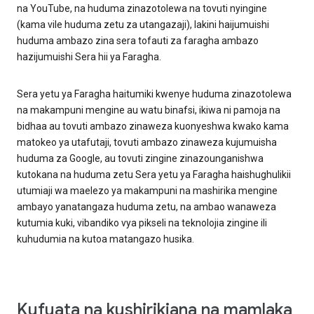
na YouTube, na huduma zinazotolewa na tovuti nyingine
(kama vile huduma zetu za utangazaji), lakini haijumuishi
huduma ambazo zina sera tofauti za faragha ambazo
hazijumuishi Sera hii ya Faragha.
Sera yetu ya Faragha haitumiki kwenye huduma zinazotolewa
na makampuni mengine au watu binafsi, ikiwa ni pamoja na
bidhaa au tovuti ambazo zinaweza kuonyeshwa kwako kama
matokeo ya utafutaji, tovuti ambazo zinaweza kujumuisha
huduma za Google, au tovuti zingine zinazounganishwa
kutokana na huduma zetu Sera yetu ya Faragha haishughulikii
utumiaji wa maelezo ya makampuni na mashirika mengine
ambayo yanatangaza huduma zetu, na ambao wanaweza
kutumia kuki, vibandiko vya pikseli na teknolojia zingine ili
kuhudumia na kutoa matangazo husika.
Kufuata na kushirikiana na mamlaka