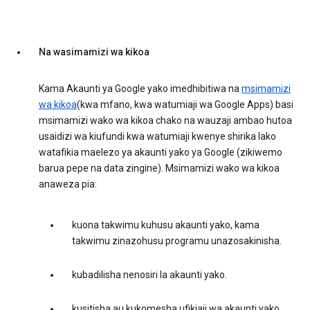
Na wasimamizi wa kikoa
Kama Akaunti ya Google yako imedhibitiwa na
msimamizi
wa kikoa
(kwa mfano, kwa watumiaji wa Google Apps) basi
msimamizi wako wa kikoa chako na wauzaji ambao hutoa
usaidizi wa kiufundi kwa watumiaji kwenye shirika lako
watafikia maelezo ya akaunti yako ya Google (zikiwemo
barua pepe na data zingine). Msimamizi wako wa kikoa
anaweza pia:
kuona takwimu kuhusu akaunti yako, kama
takwimu zinazohusu programu unazosakinisha.
kubadilisha nenosiri la akaunti yako.
kusitisha au kukomesha ufikiaji wa akaunti yako.