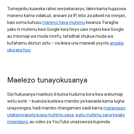
Tumejaribu kuiweka rahisi iwezekanavyo, lakini kama hujazoea
maneno kama vidakuzi, anwani za IP, lebo za pikseli na vivinjari,
basi soma kuhusu
maneno haya muhimu
kwanza. Faragha
yako ni muhimu kwa Google kwa hivyo uwe mgeni kwa Google
au mtumiaji wa muda mrefu, tafadhali chukua muda wa
kufahamu desturi zetu – na ikiwa una maswali yoyote
angalia
ukurasa huu
.
Maelezo tunayokusanya
Sisi hukusanya maelezo ili kutoa huduma bora kwa watumiaji
wetu wote – kuanzia kuelewa mambo ya kawaida kama lugha
unayoongea, hadi mambo changamani zaidi kama
matangazo
utakayoyapata kuwa muhimu sana
,
watu muhimu sana kwako
mtandaoni
, au video za YouTube unazoweza kupenda.