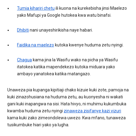
Tumia kihariri chetu
ili kuona na kurekebisha jinsi Maelezo
yako Mafupi ya Google hutokea kwa watu binafsi.
Dhibiti
nani unayeshirikisha naye habari.
Faidika na maelezo
kutoka kwenye huduma zetu nyingi.
Chagua
kama jina la Wasifu wako na picha ya Wasifu
itatokea katika mapendekezo kutoka miduara yako
ambayo yanatokea katika matangazo.
Unaweza pia kupanga kipitiaji chako kizuie kuki zote, pamoja na
kuki zinazohusiana na huduma zetu, au kuonyesha ni wakati
gani kuki inapangwa na sisi. Hata hivyo, ni muhimu kukumbuka
kwamba huduma zetu nyingi
zinaweza zisifanye kazi vizuri
kama kuki zako zimeondolewa uwezo. Kwa mfano, tunaweza
tusikumbuke hiari yako ya lugha.