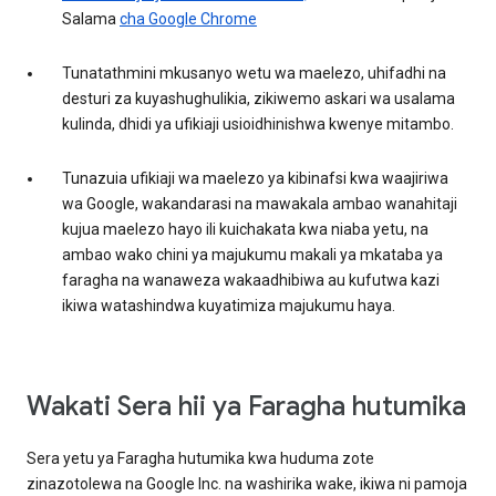
Salama
cha Google Chrome
Tunatathmini mkusanyo wetu wa maelezo, uhifadhi na
desturi za kuyashughulikia, zikiwemo askari wa usalama
kulinda, dhidi ya ufikiaji usioidhinishwa kwenye mitambo.
Tunazuia ufikiaji wa maelezo ya kibinafsi kwa waajiriwa
wa Google, wakandarasi na mawakala ambao wanahitaji
kujua maelezo hayo ili kuichakata kwa niaba yetu, na
ambao wako chini ya majukumu makali ya mkataba ya
faragha na wanaweza wakaadhibiwa au kufutwa kazi
ikiwa watashindwa kuyatimiza majukumu haya.
Wakati Sera hii ya Faragha hutumika
Sera yetu ya Faragha hutumika kwa huduma zote
zinazotolewa na Google Inc. na washirika wake, ikiwa ni pamoja