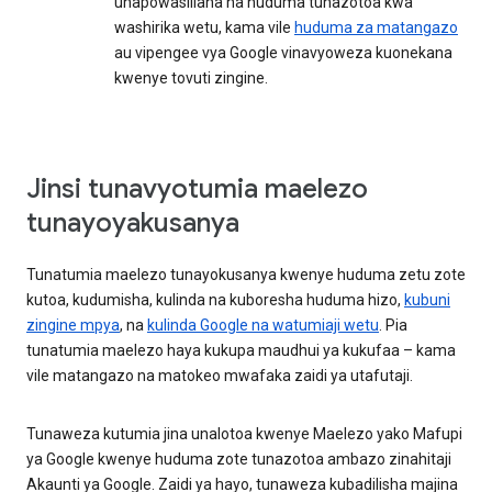
unapowasiliana na huduma tunazotoa kwa
washirika wetu, kama vile
huduma za matangazo
au vipengee vya Google vinavyoweza kuonekana
kwenye tovuti zingine.
Jinsi tunavyotumia maelezo
tunayoyakusanya
Tunatumia maelezo tunayokusanya kwenye huduma zetu zote
kutoa, kudumisha, kulinda na kuboresha huduma hizo,
kubuni
zingine mpya
, na
kulinda Google na watumiaji wetu
. Pia
tunatumia maelezo haya kukupa maudhui ya kukufaa – kama
vile matangazo na matokeo mwafaka zaidi ya utafutaji.
Tunaweza kutumia jina unalotoa kwenye Maelezo yako Mafupi
ya Google kwenye huduma zote tunazotoa ambazo zinahitaji
Akaunti ya Google. Zaidi ya hayo, tunaweza kubadilisha majina