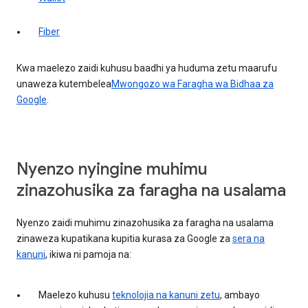
Fiber
Kwa maelezo zaidi kuhusu baadhi ya huduma zetu maarufu
unaweza kutembelea
Mwongozo wa Faragha wa Bidhaa za
Google
.
Nyenzo nyingine muhimu
zinazohusika za faragha na usalama
Nyenzo zaidi muhimu zinazohusika za faragha na usalama
zinaweza kupatikana kupitia kurasa za Google za
sera na
kanuni
, ikiwa ni pamoja na:
Maelezo kuhusu
teknolojia na kanuni zetu
, ambayo