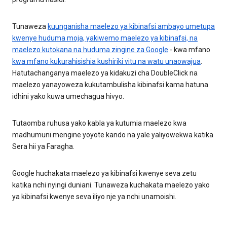
Tunaweza
kuunganisha maelezo ya kibinafsi ambayo umetupa
kwenye huduma moja, yakiwemo maelezo ya kibinafsi, na
maelezo kutokana na huduma zingine za Google
- kwa mfano
kwa mfano kukurahisishia kushiriki vitu na watu unaowajua
.
Hatutachanganya maelezo ya kidakuzi cha DoubleClick na
maelezo yanayoweza kukutambulisha kibinafsi kama hatuna
idhini yako kuwa umechagua hivyo.
Tutaomba ruhusa yako kabla ya kutumia maelezo kwa
madhumuni mengine yoyote kando na yale yaliyowekwa katika
Sera hii ya Faragha.
Google huchakata maelezo ya kibinafsi kwenye seva zetu
katika nchi nyingi duniani. Tunaweza kuchakata maelezo yako
ya kibinafsi kwenye seva iliyo nje ya nchi unamoishi.