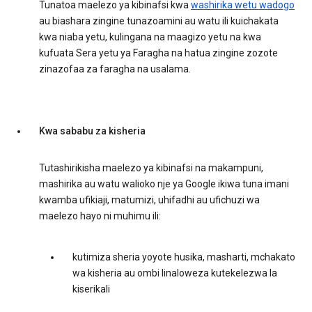
Tunatoa maelezo ya kibinafsi kwa
washirika wetu wadogo
au biashara zingine tunazoamini au watu ili kuichakata
kwa niaba yetu, kulingana na maagizo yetu na kwa
kufuata Sera yetu ya Faragha na hatua zingine zozote
zinazofaa za faragha na usalama.
Kwa sababu za kisheria
Tutashirikisha maelezo ya kibinafsi na makampuni,
mashirika au watu walioko nje ya Google ikiwa tuna imani
kwamba ufikiaji, matumizi, uhifadhi au ufichuzi wa
maelezo hayo ni muhimu ili:
kutimiza sheria yoyote husika, masharti, mchakato
wa kisheria au ombi linaloweza kutekelezwa la
kiserikali