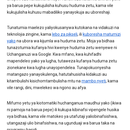
ya barua pepe kukujulisha kuhusu huduma zetu, kama vile
kukujulisha kuhusu mabadiliko yanayokuja au uboreshaji.
Tunatumia maelezo yaliyokusanywa kutokana na vidakuzi na
teknolojia zingine, kama
lebo za pikseli
, ili
kuboresha matumizi
yako
na ubora wa kijumla wa huduma zetu. Moja ya bidhaa
tunazotumia kufanya hivi kwenye huduma zetu wenyewe ni
Uchanganuzi wa Google. Kwa mfano, kwa kuhifadhi
mapendeleo yako ya lugha, tutaweza kufanya huduma zetu
zionekane kwa lugha unayopendelea. Tunapokuonyesha
matangazo yanayokulenga, hatutahusisha kidakuzi au
kitambulishi kisichomtambulisha mtu na
mambo nyeti
, kama
vile rangi, dini, mwelekeo wa ngono au afya.
Mifumo yetu ya kiotomatiki huchanganua maudhui yako (ikiwa
ni pamoja na barua pepe) ili kukupa kibinafsi vipengele husika
vya bidhaa, kama vile matokeo ya utafutaji yaliobinafsishwa,
utangazaji ulio binafsishwa, na ugunduaji wa barua taka na
programu hasidi.