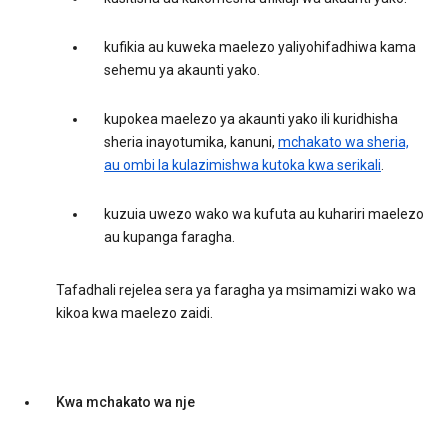
kufikia au kuweka maelezo yaliyohifadhiwa kama
sehemu ya akaunti yako.
kupokea maelezo ya akaunti yako ili kuridhisha
sheria inayotumika, kanuni,
mchakato wa sheria,
au ombi la kulazimishwa kutoka kwa serikali
.
kuzuia uwezo wako wa kufuta au kuhariri maelezo
au kupanga faragha.
Tafadhali rejelea sera ya faragha ya msimamizi wako wa
kikoa kwa maelezo zaidi.
Kwa mchakato wa nje