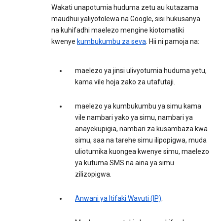
Wakati unapotumia huduma zetu au kutazama
maudhui yaliyotolewa na Google, sisi hukusanya
na kuhifadhi maelezo mengine kiotomatiki
kwenye
kumbukumbu za seva
. Hii ni pamoja na:
maelezo ya jinsi ulivyotumia huduma yetu,
kama vile hoja zako za utafutaji.
maelezo ya kumbukumbu ya simu kama
vile nambari yako ya simu, nambari ya
anayekupigia, nambari za kusambaza kwa
simu, saa na tarehe simu ilipopigwa, muda
uliotumika kuongea kwenye simu, maelezo
ya kutuma SMS na aina ya simu
zilizopigwa.
Anwani ya Itifaki Wavuti (IP)
.