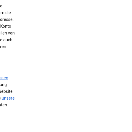
ie
um die
Adresse,
 Konto
ilen von
se auch
hren
ssen
zung
Website
e
unsere
aten