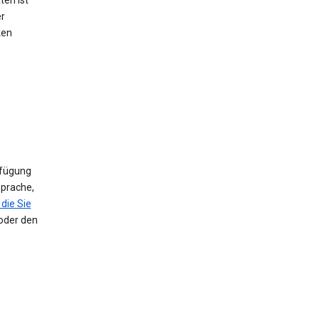
ten ist
er
ken
rfügung
Sprache,
die Sie
 oder den