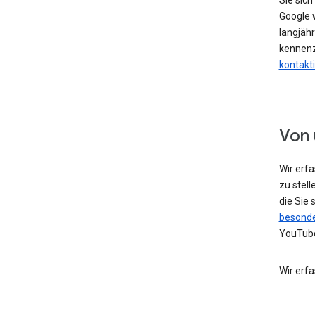
Sie sic
Google w
langjähr
kennenz
kontakt
Von 
Wir erf
zu stell
die Sie
besonde
YouTube
Wir erf