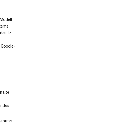
 Modell
tems,
nknetz
 Google-
halte
endes:
genutzt