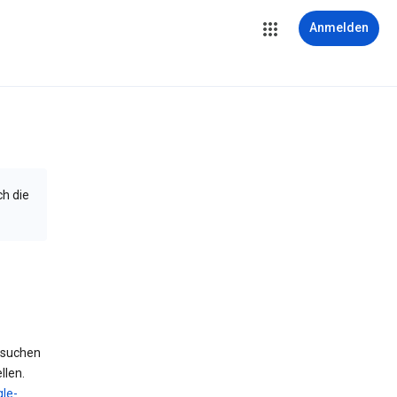
Anmelden
ch die
 suchen
llen.
le-