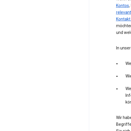
Kontos
,
relevan
Kontakt
möchten
und wel
In unser
We
Wie
Wel
In
kö
Wir hab
Begriffe