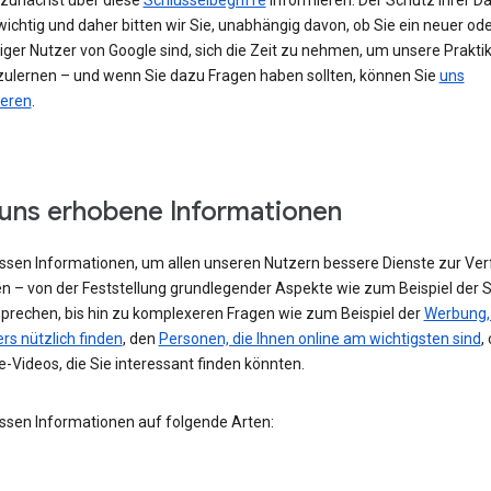
h zunächst über diese
Schlüsselbegriffe
informieren. Der Schutz Ihrer Da
ichtig und daher bitten wir Sie, unabhängig davon, ob Sie ein neuer od
iger Nutzer von Google sind, sich die Zeit zu nehmen, um unsere Prakti
ulernen – und wenn Sie dazu Fragen haben sollten, können Sie
uns
ieren
.
uns erhobene Informationen
assen Informationen, um allen unseren Nutzern bessere Dienste zur Ve
en – von der Feststellung grundlegender Aspekte wie zum Beispiel der 
 sprechen, bis hin zu komplexeren Fragen wie zum Beispiel der
Werbung, 
rs nützlich finden
, den
Personen, die Ihnen online am wichtigsten sind
,
-Videos, die Sie interessant finden könnten.
assen Informationen auf folgende Arten: