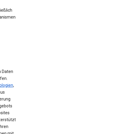
ießlich
hanismen
m Daten
fen.
ologien
,
aus
herung
ngebots
sites
terstützt
ihren
men mit