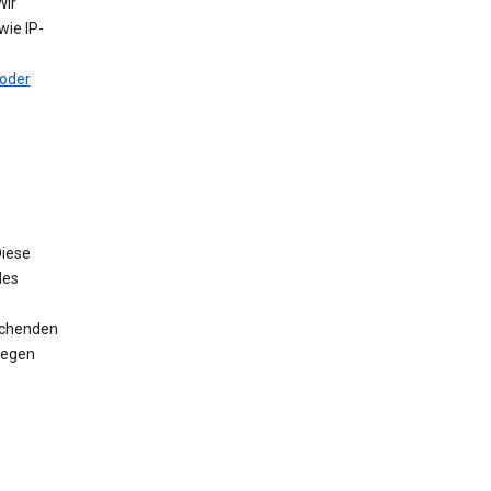
Wir
ie IP-
oder
iese
des
rechenden
wegen