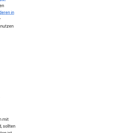
nen
deren in
r
n nutzen
n
h mit
, sollten