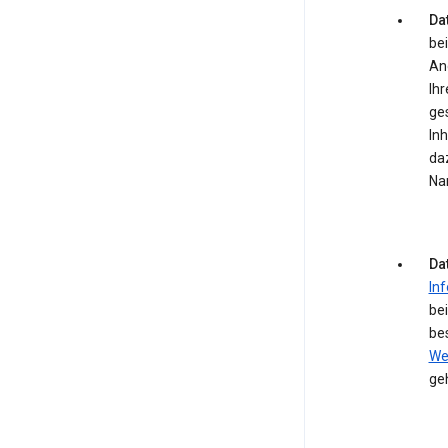
Dat
bei
An
Ihr
ge
In
daz
Na
Da
In
be
be
We
ge