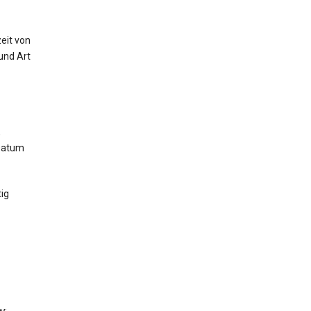
eit von
und Art
,
 Datum
ig