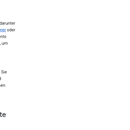
 darunter
mer
oder
onto
e, um
 Sie
d
ben.
te