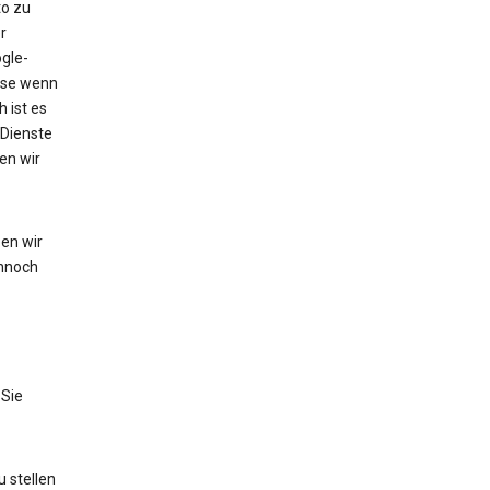
to zu
r
gle-
eise wenn
 ist es
 Dienste
en wir
en wir
nnoch
 Sie
 stellen