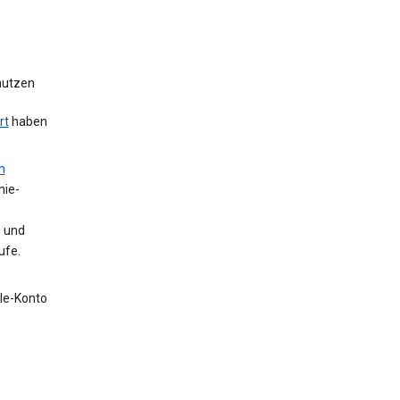
 nutzen
rt
haben
m
nie-
n und
ufe.
gle-Konto