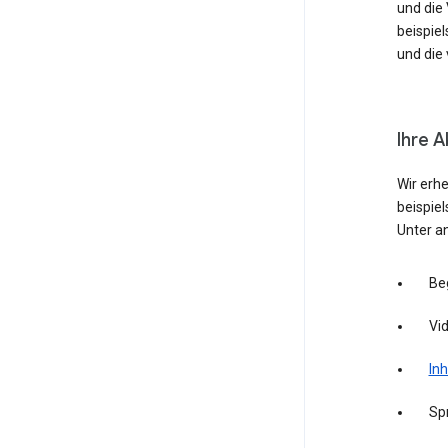
und die
beispie
und die 
Ihre A
Wir erh
beispie
Unter a
Be
Vid
Inh
Sp