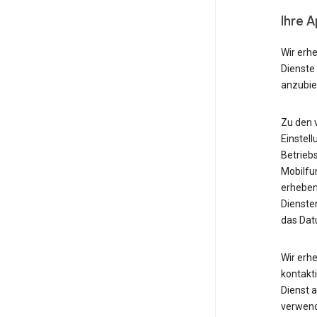
Ihre 
Wir erh
Dienste
anzubie
Zu den 
Einstell
Betrieb
Mobilfu
erheben
Diensten
das Dat
Wir erh
kontakti
Dienst 
verwende