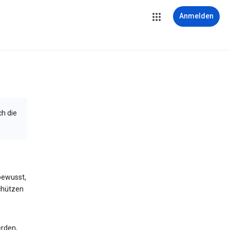
Anmelden
ch die
bewusst,
schützen
erden,