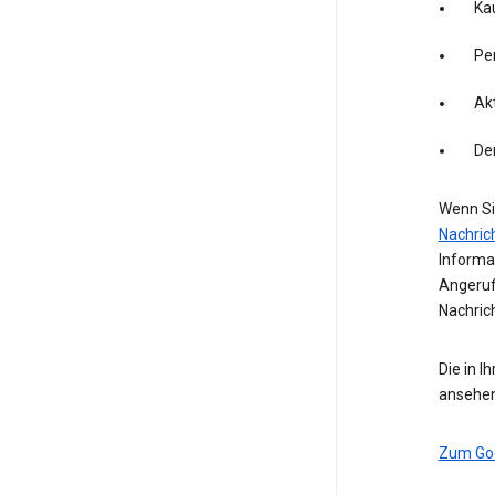
Kau
Pe
Akt
De
Wenn Si
Nachric
Informa
Angeruf
Nachric
Die in I
ansehen
Zum Go