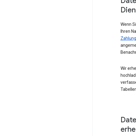
Date
Dien
Wenn Si
Ihren N
Zahlung
angemel
Benachr
Wir erhe
hochlad
verfass
Tabellen
Date
erh