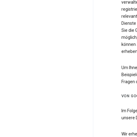
verwalte
registri
relevan
Dienste
Sie die
möglich,
können 
erheben
Um Ihne
Beispiel
Fragen 
VON GO
Im Folg
unsere 
Wir erh