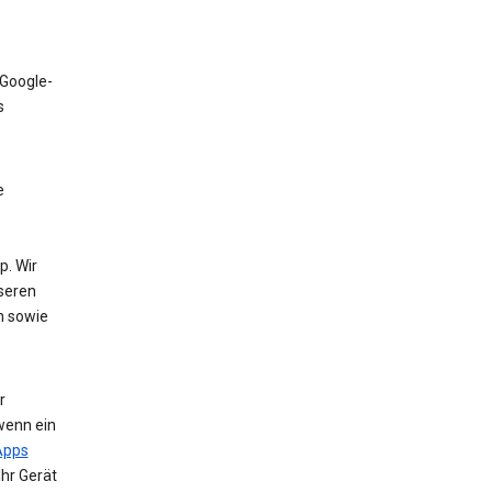
 Google-
s
e
. Wir
nseren
n sowie
r
wenn ein
Apps
Ihr Gerät