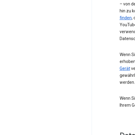
– von de
hin zu 
finden
,
YouTube
verwend
Datensc
Wenn Si
erhoben
Gerät
ve
gewährl
werden.
Wenn Si
Ihrem G