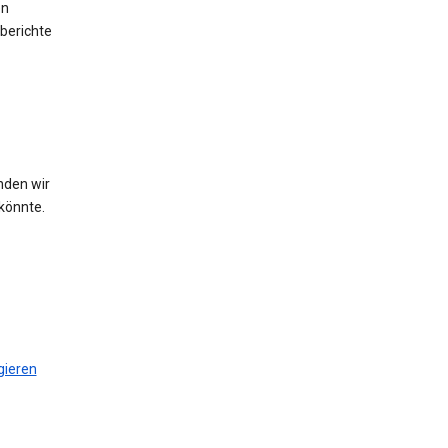
en
berichte
nden wir
könnte.
gieren