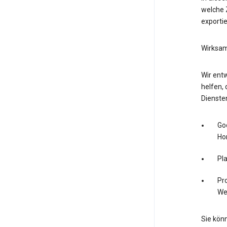
welche Z
exporti
Wirksam
Wir entw
helfen, 
Dienste
Go
Ho
Pl
Pro
We
Sie könn