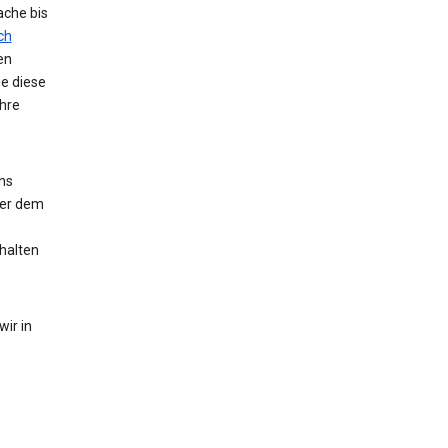
ache bis
ch
en
ie diese
hre
ns
der dem
halten
ir in