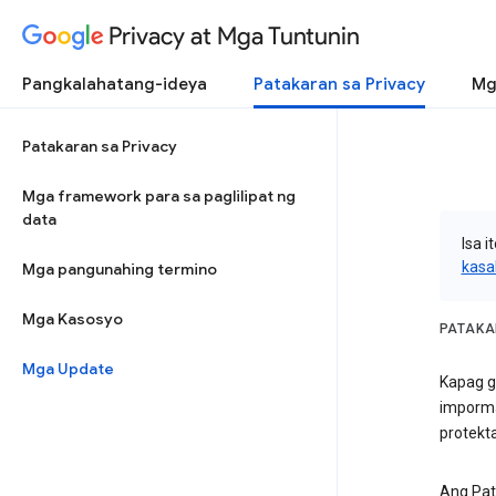
Privacy at Mga Tuntunin
Pangkalahatang-ideya
Patakaran sa Privacy
Mg
Patakaran sa Privacy
Mga framework para sa paglilipat ng
data
Isa 
kasa
Mga pangunahing termino
Mga Kasosyo
PATAKA
Mga Update
Kapag g
imporma
protekt
Ang Pat