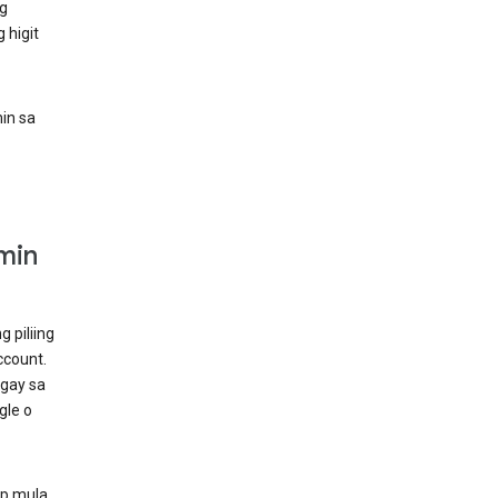
g
 higit
in sa
min
 piliing
ccount.
igay sa
gle o
ap mula