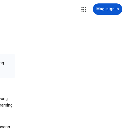
Mag-sign in
ang
yong
 kaming
anong