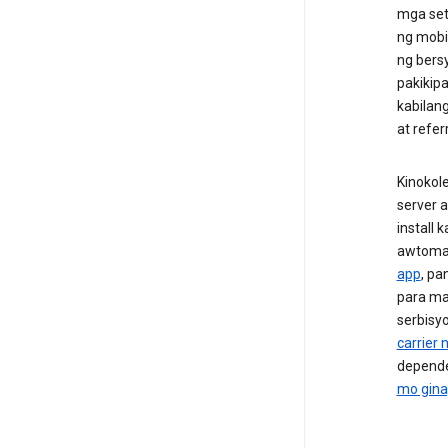
mga set
ng mobi
ng bers
pakikip
kabilan
at refer
Kinokol
server 
install
awtomat
app
, pa
para ma
serbisy
carrier 
depende
mo gina