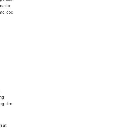
na ito
mo, doc
a
ng
pag-dim
ri at