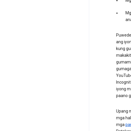
Mg
Mg
an
Puwede 
ang iyo
kung gu
makakit
gumamit
gumagaw
YouTube
Incogni
iyong m
paano g
Upang m
mga hal
mga
pa