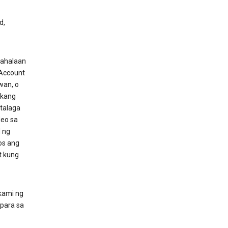
d,
mahalaan
 Account
wan, o
 kang
talaga
eo sa
 ng
os ang
t kung
kami ng
para sa