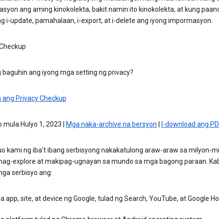
syon ang aming kinokolekta, bakit namin ito kinokolekta, at kung paa
g i-update, pamahalaan, i-export, at i-delete ang iyong impormasyon.
 Checkup
 baguhin ang iyong mga setting ng privacy?
 ang Privacy Checkup
 mula Hulyo 1, 2023 |
Mga naka-archive na bersyon
|
I-download ang PD
 kami ng iba't ibang serbisyong nakakatulong araw-araw sa milyon-m
mag-explore at makipag-ugnayan sa mundo sa mga bagong paraan. Kab
ga serbisyo ang:
 app, site, at device ng Google, tulad ng Search, YouTube, at Google 