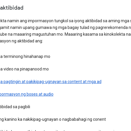
 aktibidad
ekta namin ang impormasyon tungkol sa iyong aktibidad sa aming mga s
gamit namin upang gumawa ng mga bagay tulad ng pagrerekomenda n
ube na maaaring magustuhan mo. Maaaring kasama sa kinokolekta n
syon ng aktibidad ang:
a terminong hinahanap mo
a video na pinapanood mo
a pagtingin at pakikipag-ugnayan sa content at mga ad
pormasyon ng boses at audio
ibidad sa pagbili
ng kanino ka nakikipag-ugnayan o nagbabahagi ng conent