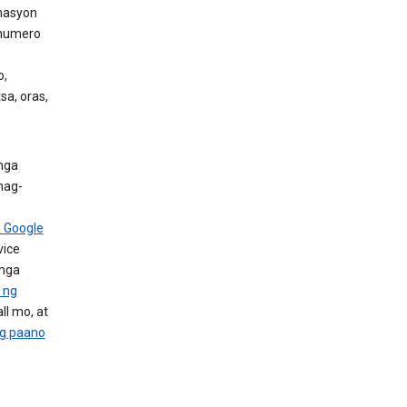
rmasyon
 numero
o,
sa, oras,
mga
nag-
 Google
vice
 mga
 ng
ll mo, at
ng paano