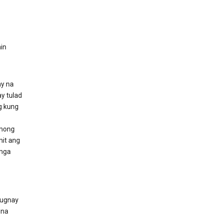
in
y na
y tulad
g kung
 mong
it ang
 mga
ugnay
 na