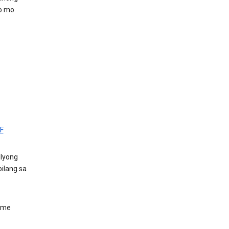
no mo
F
ilyong
ilang sa
Home