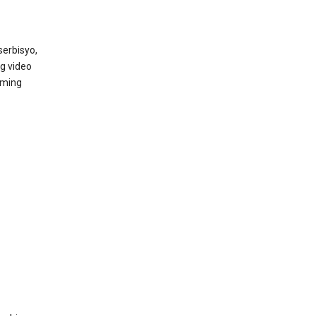
erbisyo,
g video
aming