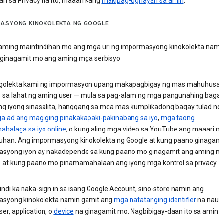
an sa Privacy na ito, maaari kang
makipag-ugnayan sa amin
.
ASYONG KINOKOLEKTA NG GOOGLE
aming maintindihan mo ang mga uri ng impormasyong kinokolekta nam
ginagamit mo ang aming mga serbisyo
olekta kami ng impormasyon upang makapagbigay ng mas mahuhusa
o sa lahat ng aming user — mula sa pag-alam ng mga pangunahing baga
ng iyong sinasalita, hanggang sa mga mas kumplikadong bagay tulad n
a ad ang magiging pinakakapaki-pakinabang sa iyo
,
mga taong
ahalaga sa iyo online
, o kung aling mga video sa YouTube ang maaari
han. Ang impormasyong kinokolekta ng Google at kung paano ginagam
syong iyon ay nakadepende sa kung paano mo ginagamit ang aming
o at kung paano mo pinamamahalaan ang iyong mga kontrol sa privacy.
ndi ka naka-sign in sa isang Google Account, sino-store namin ang
syong kinokolekta namin gamit ang
mga natatanging identifier
na nau
er, application, o
device
na ginagamit mo. Nagbibigay-daan ito sa amin