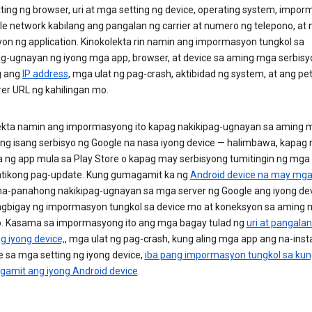
ting ng browser, uri at mga setting ng device, operating system, impo
le network kabilang ang pangalan ng carrier at numero ng telepono, at
yon ng application. Kinokolekta rin namin ang impormasyon tungkol sa
ag-ugnayan ng iyong mga app, browser, at device sa aming mga serbisy
g ang
IP address
, mga ulat ng pag-crash, aktibidad ng system, at ang pet
rer URL ng kahilingan mo.
ekta namin ang impormasyong ito kapag nakikipag-ugnayan sa aming 
ang isang serbisyo ng Google na nasa iyong device — halimbawa, kapag 
 ka ng app mula sa Play Store o kapag may serbisyong tumitingin ng mga
ikong pag-update. Kung gumagamit ka ng
Android device na may mga
na-panahong nakikipag-ugnayan sa mga server ng Google ang iyong de
gbigay ng impormasyon tungkol sa device mo at koneksyon sa aming
o. Kasama sa impormasyong ito ang mga bagay tulad ng
uri at pangalan
ng iyong device,
, mga ulat ng pag-crash, kung aling mga app ang na-insta
 sa mga setting ng iyong device,
iba pang impormasyon tungkol sa ku
gamit ang iyong Android device
.