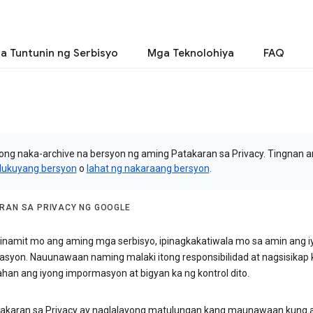
a Tuntunin ng Serbisyo
Mga Teknolohiya
FAQ
itong naka-archive na bersyon ng aming Patakaran sa Privacy. Tingnan 
lukuyang bersyon
o
lahat ng nakaraang bersyon
.
RAN SA PRIVACY NG GOOGLE
inamit mo ang aming mga serbisyo, ipinagkakatiwala mo sa amin ang i
syon. Nauunawaan naming malaki itong responsibilidad at nagsisikap
ahan ang iyong impormasyon at bigyan ka ng kontrol dito.
akaran sa Privacy ay naglalayong matulungan kang maunawaan kung 