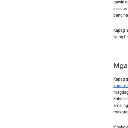
gawin a
session
pang na
Kapag n
iyong Go
Mga 
Kapag g
imporm
magdag
Kahit hi
amin ng
makatan
Kinokol