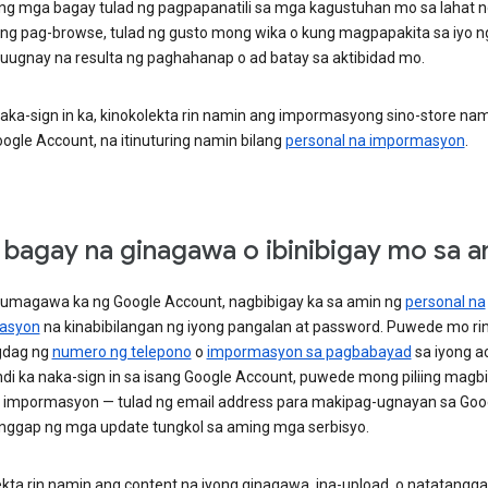
ng mga bagay tulad ng pagpapanatili sa mga kagustuhan mo sa lahat n
 ng pag-browse, tulad ng gusto mong wika o kung magpapakita sa iyo ng
uugnay na resulta ng paghahanap o ad batay sa aktibidad mo.
aka-sign in ka, kinokolekta rin namin ang impormasyong sino-store nam
ogle Account, na itinuturing namin bilang
personal na impormasyon
.
bagay na ginagawa o ibinibigay mo sa a
umagawa ka ng Google Account, nagbibigay ka sa amin ng
personal na
asyon
na kinabibilangan ng iyong pangalan at password. Puwede mo ring
dag ng
numero ng telepono
o
impormasyon sa pagbabayad
sa iyong a
ndi ka naka-sign in sa isang Google Account, puwede mong piliing magb
 impormasyon — tulad ng email address para makipag-ugnayan sa Goo
ggap ng mga update tungkol sa aming mga serbisyo.
ekta rin namin ang content na iyong ginagawa, ina-upload, o natatangg