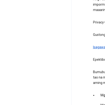
imporma
maaarin
Privacy
Gustong
Isagawa
Epektibo
Bumubuo
tao na 
aming m
Mga