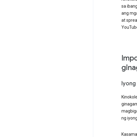
sa iban
ang mga
at spre
YouTub
Impo
gina
Iyong
Kinokol
ginagam
magbiga
ng iyon
Kasama 