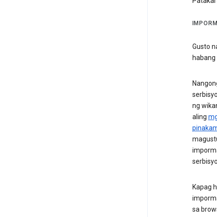
Patakar
IMPORM
Gusto n
habang 
Nangong
serbisy
ng wika
aling
mg
pinakam
magustu
imporma
serbisy
Kapag hi
imporma
sa brows