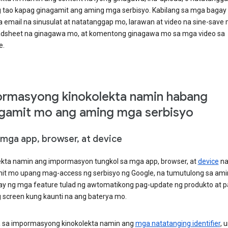
g tao kapag ginagamit ang aming mga serbisyo. Kabilang sa mga bagay 
 email na sinusulat at natatanggap mo, larawan at video na sine-save 
adsheet na ginagawa mo, at komentong ginagawa mo sa mga video sa
e.
rmasyong kinokolekta namin habang
gamit mo ang aming mga serbisyo
 mga app, browser, at device
ekta namin ang impormasyon tungkol sa mga app, browser, at
device
n
it mo upang mag-access ng serbisyo ng Google, na tumutulong sa ami
y ng mga feature tulad ng awtomatikong pag-update ng produkto at 
g screen kung kaunti na ang baterya mo.
sa impormasyong kinokolekta namin ang
mga natatanging identifier
, u