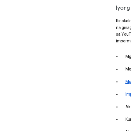
Iyong
Kinokol
na gina
sa YouT
imporma
Mg
Mg
Mg
Im
Akt
Ku