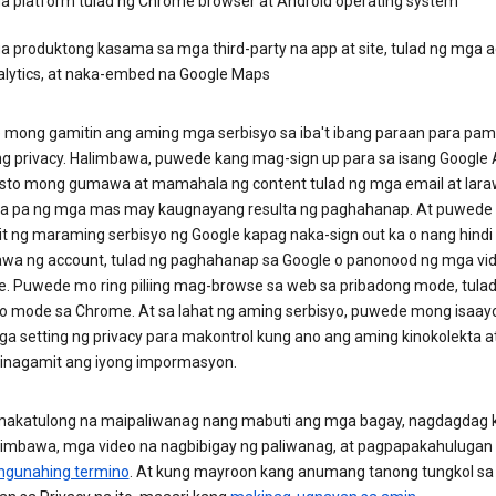
a platform tulad ng Chrome browser at Android operating system
a produktong kasama sa mga third-party na app at site, tulad ng mga a
alytics, at naka-embed na Google Maps
mong gamitin ang aming mga serbisyo sa iba't ibang paraan para pa
ng privacy. Halimbawa, puwede kang mag-sign up para sa isang Google
sto mong gumawa at mamahala ng content tulad ng mga email at lara
a pa ng mga mas may kaugnayang resulta ng paghahanap. At puwede
 ng maraming serbisyo ng Google kapag naka-sign out ka o nang hindi 
a ng account, tulad ng paghahanap sa Google o panonood ng mga vid
. Puwede mo ring piliing mag-browse sa web sa pribadong mode, tulad
to mode sa Chrome. At sa lahat ng aming serbisyo, puwede mong isaay
ga setting ng privacy para makontrol kung ano ang aming kinokolekta a
inagamit ang iyong impormasyon.
akatulong na maipaliwanag nang mabuti ang mga bagay, nagdagdag 
imbawa, mga video na nagbibigay ng paliwanag, at pagpapakahulugan 
ngunahing termino
. At kung mayroon kang anumang tanong tungkol sa