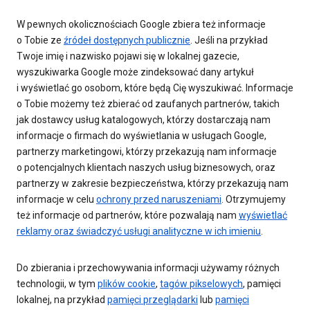
W pewnych okolicznościach Google zbiera też informacje
o Tobie ze
źródeł dostępnych publicznie
. Jeśli na przykład
Twoje imię i nazwisko pojawi się w lokalnej gazecie,
wyszukiwarka Google może zindeksować dany artykuł
i wyświetlać go osobom, które będą Cię wyszukiwać. Informacje
o Tobie możemy też zbierać od zaufanych partnerów, takich
jak dostawcy usług katalogowych, którzy dostarczają nam
informacje o firmach do wyświetlania w usługach Google,
partnerzy marketingowi, którzy przekazują nam informacje
o potencjalnych klientach naszych usług biznesowych, oraz
partnerzy w zakresie bezpieczeństwa, którzy przekazują nam
informacje w celu
ochrony przed naruszeniami
. Otrzymujemy
też informacje od partnerów, które pozwalają nam
wyświetlać
reklamy oraz świadczyć usługi analityczne w ich imieniu
.
Do zbierania i przechowywania informacji używamy różnych
technologii, w tym
plików cookie
,
tagów pikselowych
, pamięci
lokalnej, na przykład
pamięci przeglądarki
lub
pamięci