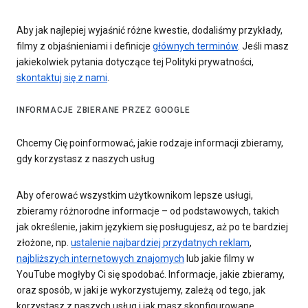
Aby jak najlepiej wyjaśnić różne kwestie, dodaliśmy przykłady,
filmy z objaśnieniami i definicje
głównych terminów
. Jeśli masz
jakiekolwiek pytania dotyczące tej Polityki prywatności,
skontaktuj się z nami
.
INFORMACJE ZBIERANE PRZEZ GOOGLE
Chcemy Cię poinformować, jakie rodzaje informacji zbieramy,
gdy korzystasz z naszych usług
Aby oferować wszystkim użytkownikom lepsze usługi,
zbieramy różnorodne informacje – od podstawowych, takich
jak określenie, jakim językiem się posługujesz, aż po te bardziej
złożone, np.
ustalenie najbardziej przydatnych reklam
,
najbliższych internetowych znajomych
lub jakie filmy w
YouTube mogłyby Ci się spodobać. Informacje, jakie zbieramy,
oraz sposób, w jaki je wykorzystujemy, zależą od tego, jak
korzystasz z naszych usług i jak masz skonfigurowane