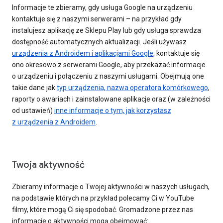
Informacje te zbieramy, gdy usługa Google na urządzeniu
kontaktuje się z naszymi serwerami – na przykład gdy
instalujesz aplikację ze Sklepu Play lub gdy usługa sprawdza
dostępność automatycznych aktualizacji. Jeśli używasz
urządzenia z Androidem i aplikacjami Google
, kontaktuje się
ono okresowo z serwerami Google, aby przekazać informacje
o urządzeniu i połączeniu z naszymi usługami. Obejmują one
takie dane jak
typ urządzenia, nazwa operatora komórkowego
,
raporty o awariach i zainstalowane aplikacje oraz (w zależności
od ustawień)
inne informacje o tym, jak korzystasz
z urządzenia z Androidem
.
Twoja aktywność
Zbieramy informacje o Twojej aktywności w naszych usługach,
na podstawie których na przykład polecamy Ci w YouTube
filmy, które mogą Ci się spodobać. Gromadzone przez nas
informacje o aktywności mogą obejmować: