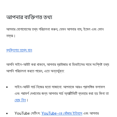
আপনার ব্যক্তিগত তথ্য
আপনার যোগাযোগের তথ্য পরিচালনা করুন; যেমন আপনার নাম, ইমেল এবং ফোন
নম্বর।
ব্যক্তিগত তথ্যে যান
আপনি সাইন-আউট করা থাকলে, আপনার ব্রাউজার বা ডিভাইসের সাথে সংশ্লিষ্ট তথ্য
আপনি পরিচালনা করতে পারেন, এতে অন্তর্ভুক্ত:
সাইন-আউট সার্চ নিজের মতো সাজানো: আপনাকে আরও প্রাসঙ্গিক ফলাফল
এবং পরামর্শ দেখানোর জন্য আপনার সার্চ অ্যাক্টিভিটি ব্যবহার করা হয় কিনা তা
বেছে নিন
।
YouTube সেটিংস:
YouTube-এর খোঁজার ইতিহাস
এবং আপনার