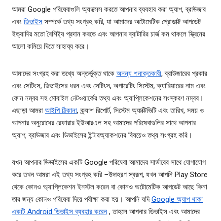
আমরা Google পরিষেবাগুলি অ্যাক্সেস করতে আপনার ব্যবহার করা অ্যাপ, ব্রাউজার
এবং
ডিভাইস
সম্পর্কে তথ্য সংগ্রহ করি, যা আমাদের অটোমেটিক প্রোডাক্ট আপডেট
ইত্যাদির মতো বৈশিষ্ট্য প্রদান করতে এবং আপনার ব্যাটারির চার্জ কম থাকলে স্ক্রিনের
আলো কমিয়ে দিতে সাহায্য করে।
আমাদের সংগ্রহ করা তথ্যে অন্তর্ভুক্ত থাকে
অনন্য শনাক্তকারী
, ব্রাউজারের প্রকার
এবং সেটিংস, ডিভাইসের ধরন এবং সেটিংস, অপারেটিং সিস্টেম, ক্যারিয়ারের নাম এবং
ফোন নম্বর সহ মোবাইল নেটওয়ার্কের তথ্য এবং অ্যাপ্লিকেশনের সংস্করণ নম্বর।
এছাড়া আমরা
আইপি ঠিকানা
, ক্র্যাশ রিপোর্ট, সিস্টেম অ্যাক্টিভিটি এবং তারিখ, সময় ও
আপনার অনুরোধের রেফারার ইউআরএল সহ আমাদের পরিষেবাগুলির সাথে আপনার
অ্যাপ, ব্রাউজার এবং ডিভাইসের ইন্টারঅ্যাকশনের বিষয়েও তথ্য সংগ্রহ করি।
যখন আপনার ডিভাইসের একটি Google পরিষেবা আমাদের সার্ভারের সাথে যোগাযোগ
করে তখন আমরা এই তথ্য সংগ্রহ করি –উদাহরণ স্বরূপ, যখন আপনি Play Store
থেকে কোনও অ্যাপ্লিকেশন ইনস্টল করেন বা কোনও অটোমেটিক আপডেট আছে কিনা
তার জন্য কোনও পরিষেবা দিয়ে পরীক্ষা করা হয়। আপনি যদি
Google অ্যাপ থাকা
একটি Android ডিভাইস ব্যবহার করেন
, তাহলে আপনার ডিভাইস এবং আমাদের