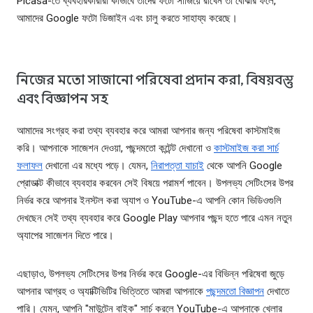
Picasa-তে ব্যবহারকারীরা কীভাবে তাদের ফটো সাজিয়ে রাখেন তা বোঝার ফলে,
আমাদের Google ফটো ডিজাইন এবং চালু করতে সাহায্য করেছে।
নিজের মতো সাজানো পরিষেবা প্রদান করা, বিষয়বস্তু
এবং বিজ্ঞাপন সহ
আমাদের সংগ্রহ করা তথ্য ব্যবহার করে আমরা আপনার জন্য পরিষেবা কাস্টমাইজ
করি। আপনাকে সাজেশন দেওয়া, পছন্দমতো কন্টেন্ট দেখানো ও
কাস্টমাইজ করা সার্চ
ফলাফল
দেখানো এর মধ্যে পড়ে। যেমন,
নিরাপত্তা যাচাই
থেকে আপনি Google
প্রোডাক্ট কীভাবে ব্যবহার করবেন সেই বিষয়ে পরামর্শ পাবেন। উপলভ্য সেটিংসের উপর
নির্ভর করে আপনার ইনস্টল করা অ্যাপ ও YouTube-এ আপনি কোন ভিডিওগুলি
দেখছেন সেই তথ্য ব্যবহার করে Google Play আপনার পছন্দ হতে পারে এমন নতুন
অ্যাপের সাজেশন দিতে পারে।
এছাড়াও, উপলভ্য সেটিংসের উপর নির্ভর করে Google-এর বিভিন্ন পরিষেবা জুড়ে
আপনার আগ্রহ ও অ্যাক্টিভিটির ভিত্তিতে আমরা আপনাকে
পছন্দমতো বিজ্ঞাপন
দেখাতে
পারি। যেমন, আপনি "মাউন্টেন বাইক" সার্চ করলে YouTube-এ আপনাকে খেলার