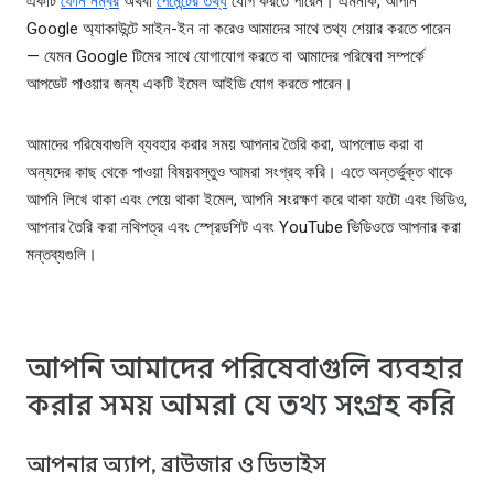
একটি
ফোন নম্বর
অথবা
পেমেন্টের তথ্য
যোগ করতে পারেন। এমনকি, আপনি
Google অ্যাকাউন্টে সাইন-ইন না করেও আমাদের সাথে তথ্য শেয়ার করতে পারেন
— যেমন Google টিমের সাথে যোগাযোগ করতে বা আমাদের পরিষেবা সম্পর্কে
আপডেট পাওয়ার জন্য একটি ইমেল আইডি যোগ করতে পারেন।
আমাদের পরিষেবাগুলি ব্যবহার করার সময় আপনার তৈরি করা, আপলোড করা বা
অন্যদের কাছ থেকে পাওয়া বিষয়বস্তুও আমরা সংগ্রহ করি। এতে অন্তর্ভুক্ত থাকে
আপনি লিখে থাকা এবং পেয়ে থাকা ইমেল, আপনি সংরক্ষণ করে থাকা ফটো এবং ভিডিও,
আপনার তৈরি করা নথিপত্র এবং স্প্রেডশিট এবং YouTube ভিডিওতে আপনার করা
মন্তব্যগুলি।
আপনি আমাদের পরিষেবাগুলি ব্যবহার
করার সময় আমরা যে তথ্য সংগ্রহ করি
আপনার অ্যাপ, ব্রাউজার ও ডিভাইস