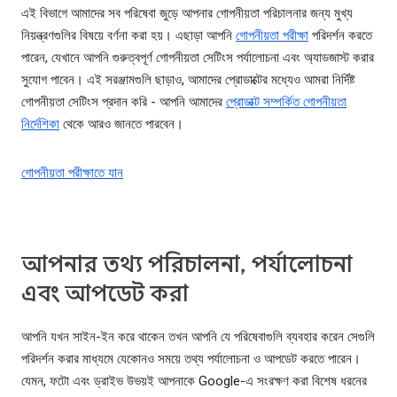
এই বিভাগে আমাদের সব পরিষেবা জুড়ে আপনার গোপনীয়তা পরিচালনার জন্য মুখ্য
নিয়ন্ত্রণগুলির বিষয়ে বর্ণনা করা হয়। এছাড়া আপনি
গোপনীয়তা পরীক্ষা
পরিদর্শন করতে
পারেন, যেখানে আপনি গুরুত্বপূর্ণ গোপনীয়তা সেটিংস পর্যালোচনা এবং অ্যাডজাস্ট করার
সুযোগ পাবেন। এই সরঞ্জামগুলি ছাড়াও, আমাদের প্রোডাক্টের মধ্যেও আমরা নির্দিষ্ট
গোপনীয়তা সেটিংস প্রদান করি - আপনি আমাদের
প্রোডাক্ট সম্পর্কিত গোপনীয়তা
নির্দেশিকা
থেকে আরও জানতে পারবেন।
গোপনীয়তা পরীক্ষাতে যান
আপনার তথ্য পরিচালনা, পর্যালোচনা
এবং আপডেট করা
আপনি যখন সাইন-ইন করে থাকেন তখন আপনি যে পরিষেবাগুলি ব্যবহার করেন সেগুলি
পরিদর্শন করার মাধ্যমে যেকোনও সময়ে তথ্য পর্যালোচনা ও আপডেট করতে পারেন।
যেমন, ফটো এবং ড্রাইভ উভয়ই আপনাকে Google-এ সংরক্ষণ করা বিশেষ ধরনের