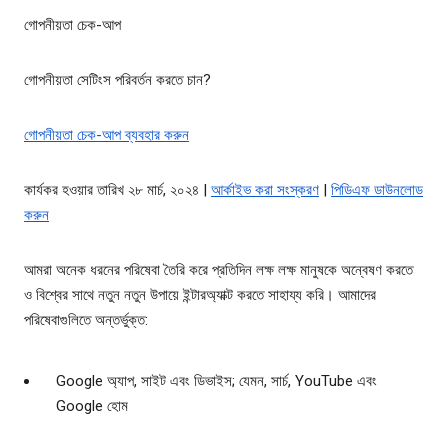
গোপনীয়তা চেক-আপ
গোপনীয়তা সেটিংস পরিবর্তন করতে চান?
গোপনীয়তা চেক-আপ ব্যবহার করুন
কার্যকর হওয়ার তারিখ ২৮ মার্চ, ২০২৪ |
আর্কাইভ করা সংস্করণ
|
পিডিএফ ডাউনলোড
করুন
আমরা অনেক ধরনের পরিষেবা তৈরি করে প্রতিদিন লক্ষ লক্ষ মানুষকে অন্বেষণ করতে
ও বিশ্বের সাথে নতুন নতুন উপায়ে ইন্টারঅ্যাক্ট করতে সাহায্য করি। আমাদের
পরিষেবাগুলিতে অন্তর্ভুক্ত:
Google অ্যাপ, সাইট এবং ডিভাইস; যেমন, সার্চ, YouTube এবং
Google হোম