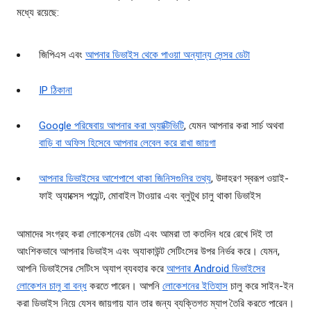
মধ্যে রয়েছে:
জিপিএস এবং
আপনার ডিভাইস থেকে পাওয়া অন্যান্য সেন্সর ডেটা
IP ঠিকানা
Google পরিষেবায় আপনার করা অ্যাক্টিভিটি
, যেমন আপনার করা সার্চ অথবা
বাড়ি বা অফিস হিসেবে আপনার লেবেল করে রাখা জায়গা
আপনার ডিভাইসের আশেপাশে থাকা জিনিসগুলির তথ্য
, উদাহরণ স্বরূপ ওয়াই-
ফাই অ্যাক্সেস পয়েন্ট, মোবাইল টাওয়ার এবং ব্লুটুথ চালু থাকা ডিভাইস
আমাদের সংগ্রহ করা লোকেশনের ডেটা এবং আমরা তা কতদিন ধরে রেখে দিই তা
আংশিকভাবে আপনার ডিভাইস এবং অ্যাকাউন্ট সেটিংসের উপর নির্ভর করে। যেমন,
আপনি ডিভাইসের সেটিংস অ্যাপ ব্যবহার করে
আপনার Android ডিভাইসের
লোকেশন চালু বা বন্ধ
করতে পারেন। আপনি
লোকেশনের ইতিহাস
চালু করে সাইন-ইন
করা ডিভাইস নিয়ে যেসব জায়গায় যান তার জন্য ব্যক্তিগত ম্যাপ তৈরি করতে পারেন।