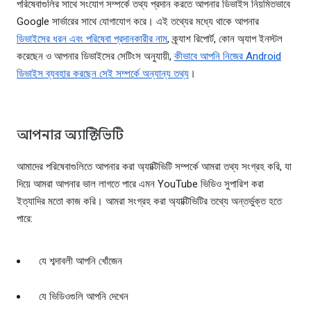
পরিষেবাগুলির সাথে সংযোগ সম্পর্কে তথ্য প্রদান করতে আপনার ডিভাইস নিয়মিতভাবে
Google সার্ভারের সাথে যোগাযোগ করে। এই তথ্যের মধ্যে থাকে আপনার
ডিভাইসের ধরন এবং পরিষেবা প্রদানকারীর নাম
, ক্র্যাশ রিপোর্ট, কোন অ্যাপ ইনস্টল
করেছেন ও আপনার ডিভাইসের সেটিংস অনুযায়ী,
কীভাবে আপনি নিজের Android
ডিভাইস ব্যবহার করছেন সেই সম্পর্কে অন্যান্য তথ্য
।
আপনার অ্যাক্টিভিটি
আমাদের পরিষেবাগুলিতে আপনার করা অ্যাক্টিভিটি সম্পর্কে আমরা তথ্য সংগ্রহ করি, যা
দিয়ে আমরা আপনার ভাল লাগতে পারে এমন YouTube ভিডিও সুপারিশ করা
ইত্যাদির মতো কাজ করি। আমরা সংগ্রহ করা অ্যাক্টিভিটির তথ্যে অন্তর্ভুক্ত হতে
পারে:
যে শব্দাবলী আপনি খোঁজেন
যে ভিডিওগুলি আপনি দেখেন