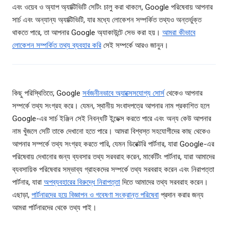
এবং ওয়েব ও অ্যাপ অ্যাক্টিভিটি সেটিং চালু করা থাকলে, Google পরিষেবায় আপনার
সার্চ এবং অন্যান্য অ্যাক্টিভিটি, যার মধ্যে লোকেশন সম্পর্কিত তথ্যও অন্তর্ভুক্ত
থাকতে পারে, তা আপনার Google অ্যাকাউন্টে সেভ করা হয়।
আমরা কীভাবে
লোকেশন সম্পর্কিত তথ্য ব্যবহার করি
সেই সম্পর্কে আরও জানুন।
কিছু পরিস্থিতিতে, Google
সর্বজনীনভাবে অ্যাক্সেসযোগ্য সোর্স
থেকেও আপনার
সম্পর্কে তথ্য সংগ্রহ করে। যেমন, স্থানীয় সংবাদপত্রে আপনার নাম প্রকাশিত হলে
Google-এর সার্চ ইঞ্জিন সেই নিবন্ধটি ইন্ডেক্স করতে পারে এবং অন্য কেউ আপনার
নাম খুঁজলে সেটি তাকে দেখানো হতে পারে। আমরা বিশ্বস্ত সহযোগীদের কাছ থেকেও
আপনার সম্পর্কে তথ্য সংগ্রহ করতে পারি, যেমন ডিরেক্টরি পার্টনার, যারা Google-এর
পরিষেবায় দেখানোর জন্য ব্যবসার তথ্য সরবরাহ করেন, মার্কেটিং পার্টনার, যারা আমাদের
ব্যবসায়িক পরিষেবার সম্ভাব্য গ্রাহকদের সম্পর্কে তথ্য সরবরাহ করেন এবং নিরাপত্তা
পার্টনার, যারা
অপব্যবহারের বিরুদ্ধে নিরাপত্তা
দিতে আমাদের তথ্য সরবরাহ করেন।
এছাড়া,
পার্টনারদের হয়ে বিজ্ঞাপন ও গবেষণা সংক্রান্ত পরিষেবা
প্রদান করার জন্য
আমরা পার্টনারদের থেকে তথ্য পাই।