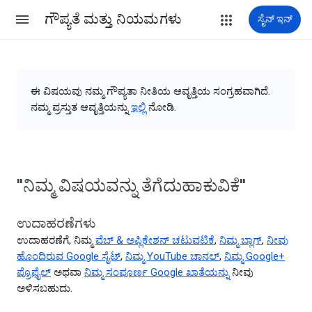
ಗೌಪ್ಯತೆ ಮತ್ತು ನಿಯಮಗಳು
ಸೈನ್ ಇನ್
ಈ ವಿಷಯವು ನಮ್ಮ ಗೌಪ್ಯತಾ ನೀತಿಯ ಆವೃತ್ತಿಯ ಸಂಗ್ರಹವಾಗಿದೆ.
ನಮ್ಮ ಪ್ರಸ್ತುತ ಆವೃತ್ತಿಯನ್ನು
ಇಲ್ಲಿ
ನೋಡಿ.
"ನಿಮ್ಮ ವಿಷಯವನ್ನು ತೆಗೆದುಹಾಕುವಿಕೆ"
ಉದಾಹರಣೆಗಳು
ಉದಾಹರಣೆಗೆ, ನಿಮ್ಮ
ವೆಬ್ & ಅಪ್ಲಿಕೇಶನ್ ಚಟುವಟಿಕೆ
,
ನಿಮ್ಮ ಬ್ಲಾಗ್
,
ನೀವು
ಹೊಂದಿರುವ Google ಸೈಟ್
,
ನಿಮ್ಮ YouTube ಚಾನಲ್
,
ನಿಮ್ಮ Google+
ಪ್ರೊಫೈಲ್
ಅಥವಾ
ನಿಮ್ಮ ಸಂಪೂರ್ಣ Google ಖಾತೆಯನ್ನು
ನೀವು
ಅಳಿಸಬಹುದು.