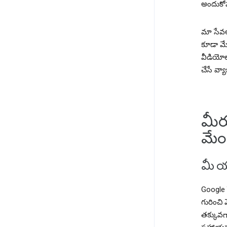
అందుకోవ
మా సేవల
కూడా మే
వీడియోలు
చేసే వ్
మీర
మేం
మీ యా
Google 
గురించి 
తక్కువగా