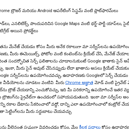
ome బ్రౌజర్ మరియు Android ఆపరేటింగ్ సిస్టమ్ వంటి ప్లాట్‌ఫారమ్‌లు
్‌లు, ఎనలిటిక్స్, పొందుపరిచిన Google Maps వంటి థర్డ్-పార్టీ యాప్‌లు, సైట
ిగ్రేట్ అయిన ప్రోడక్ట్‌లు
యతను మేనేజ్ చేయడం కోసం మీరు అనేక రకాలుగా మా సర్వీస్‌లను ఉపయోగించ
ు, మీరు ఈమెయిల్స్, ఫోటోల వంటి కంటెంట్‌ను క్రియేట్ చేసి, మేనేజ్ చేయా
ింత సందర్భోచిత సెర్చ్ ఫలితాలను చూడాలనుకుంటే Google ఖాతాకు సైన్ అప
ు. ఇంకా, మీరు సైన్ అవుట్ చేసినప్పుడు లేదా ఖాతాను అసలు క్రియేట్ చేయకు
ogle సర్వీస్‌లను ఉపయోగించవచ్చు, ఉదాహరణకు Googleలో సెర్చ్ చేయడం 
e వీడియోలను చూడటం వంటివి. మీరు
Chrome అజ్ఞాత
మోడ్ వంటి ప్రైవేట్ 
్‌ను బ్రౌజ్ చేయడాన్ని ఎంచుకోవచ్చు, ఇది మీ పరికరాన్ని ఉపయోగించే ఇతర వ్యక
ీ బ్రౌజింగ్‌ను ప్రైవేట్‌గా ఉంచడంలో సహాయపడుతుంది. ఇంకా మా సర్వీస్‌ల అ
న్ని రకాల డేటాను సేకరించాలో వద్దో, దాన్ని ఎలా ఉపయోగించాలో కంట్రోల్ చేయ
తా సెట్టింగ్‌లను మీరు సర్దుబాటు చేయవచ్చు.
ు వీలైనంత స్పష్టంగా వివరించడం కోసం, మేం
కీలక పదాలు
కోసం ఉదాహరణ