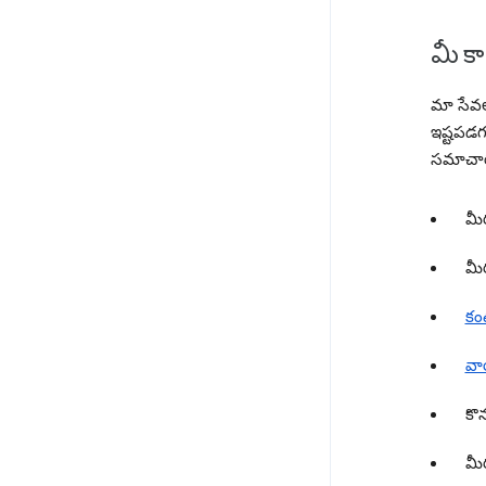
మీ క
మా సేవల
ఇష్టపడగ
సమాచార
మీ
మీ
కం
వా
కొ
మీర