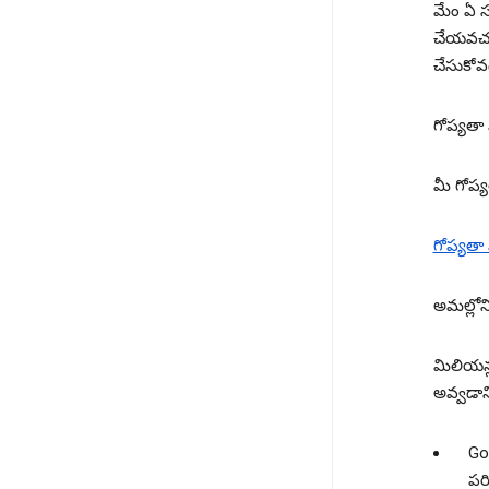
మేం ఏ సమ
చేయవచ్చ
చేసుకో
గోప్యతా
మీ గోప్య
గోప్యతా
అమల్లోనిక
మిలియన్ల
అవ్వడాని
Go
పర