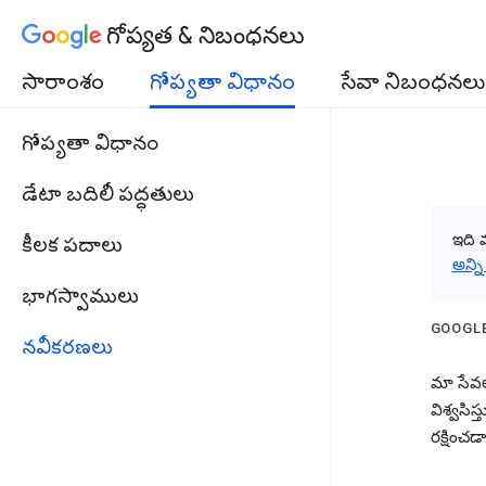
గోప్యత & నిబంధనలు
సారాంశం
గోప్యతా విధానం
సేవా నిబంధనలు
గోప్యతా విధానం
డేటా బదిలీ పద్ధతులు
ఇది 
కీలక పదాలు
అన్న
భాగస్వాములు
GOOGLE 
నవీకరణలు
మా సేవల
విశ్వసిస
రక్షించడ