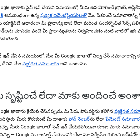
ogle ఖాతాకు సైన్ ఇన్ చేయని సమయంలో, మీరు ఉపయోగించే బ్రౌజర్, అప్లికేష
కి
అనుబంధంగా ఉన్న
ప్రత్యేక ఐడెంటిఫైయర్‌లతో
మేం సేకరించే సమాచారాన్ని న
 మీ యాక్టివిటీ ఆధారంగా మీ ప్రాధాన్య భాష లేదా మరింత సందర్భోచిత సెర్చ్ ఫల
డ్‌లను చూపడం వంటి మీ ప్రాధాన్యతలను నిర్వహించడం వంటి వాటిలో ఇది 
డుతుంది.
న్ ఇన్ చేసిన సమయంలో, మేం మీ Google ఖాతాతో నిల్వ చేసే సమాచారాన్ని 
ం, దీనిని మేం
వ్యక్తిగత సమాచారం
అని అంటాము.
ు సృష్టించే లేదా మాకు అందించే అంశ
gle ఖాతాను క్రియేట్ చేసినప్పుడు, మీ పేరు, పాస్‌వర్డ్‌ను కలిగిన
వ్యక్తిగత స
దిస్తారు. మీరు కోరుకుంటే మీ ఖాతాకు
ఫోన్ నెంబర్‌
ను లేదా
పేమెంట్ సమాచార
చ్చు. మీరు Google ఖాతాతో సైన్ ఇన్ చేయకపోయినా కూడా, మాకు సమాచారాన
్చు — Googleను కాంటాక్ట్ చేయడానికి లేదా మా సర్వీస్‌ల గురించి అప్‌డేట్‌