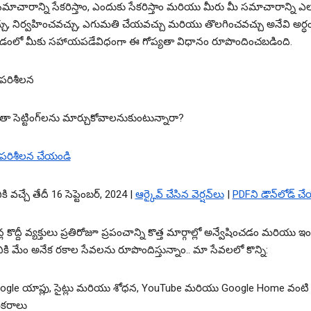
ాచారాన్ని సేకరిస్తాం, ఎందుకు సేకరిస్తాం మరియు మీరు మీ సమాచారాన్ని ఎలా
ు, నిర్వహించవచ్చు, ఎగుమతి చేయవచ్చు మరియు తొలగించవచ్చు అనేవి అర్ధ
వడంలో మీకు సహాయపడేవిధంగా ఈ గోప్యతా విధానం రూపొందించబడింది.
 పరిశీలన
తా సెట్టింగ్‌లను మార్చుకోవాలనుకుంటున్నారా?
 పరిశీలన చేయండి
ి వచ్చే తేదీ 16 సెప్టెంబర్, 2024 |
ఆర్కైవ్ చేసిన వెర్షన్‌లు
|
PDFని డౌన్‌లోడ్ చ
 కొద్దీ వ్యక్తులు ప్రతిరోజూ ప్రపంచాన్ని కొత్త మార్గాల్లో అన్వేషించడం మరియు ఇంటర
కి మేం అనేక రకాల సేవలను రూపొందిస్తున్నాం.. మా సేవలలో కొన్ని:
ogle యాప్లు, సైట్లు మరియు శోధన, YouTube మరియు Google Home వంటి
ికరాలు