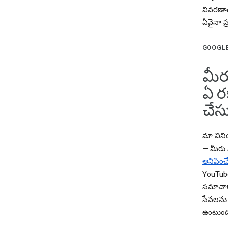
వివరణాత
ఏవైనా ప్
GOOGLE 
మీర
ఏ ర
చేస
మా విని
— మీరు 
అనిపించ
YouTube
సమాచారా
సేవలను 
ఉంటుంద