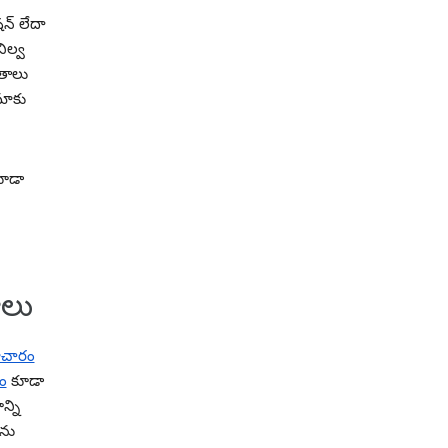
న్ లేదా
ిల్వ
ితాలు
మాకు
కూడా
ాలు
మాచారం
ం
కూడా
్ని
లను