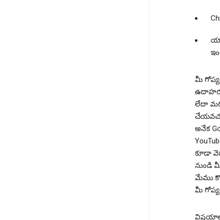
Chr
యాడ
ఇంట
మీ గోప్
ఉదాహరణక
లేదా మర
చేయవచ్చ
అనేక Go
YouTub
కూడా వెబ
నుండి మ
మేము కొ
మీ గోప్య
విషయాలన