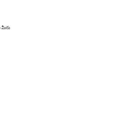
ి మీరు