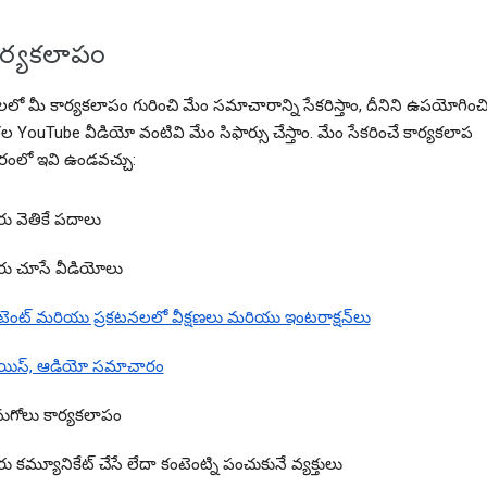
ార్యకలాపం
లో మీ కార్యకలాపం గురించి మేం సమాచారాన్ని సేకరిస్తాం, దీనిని ఉపయోగించ
ల YouTube వీడియో వంటివి మేం సిఫార్సు చేస్తాం. మేం సేకరించే కార్యకలాప
ంలో ఇవి ఉండవచ్చు:
రు వెతికే పదాలు
రు చూసే వీడియోలు
టెంట్ మరియు ప్రకటనలలో వీక్షణలు మరియు ఇంటరాక్షన్‌లు
యిస్, ఆడియో సమాచారం
నుగోలు కార్యకలాపం
ు కమ్యూనికేట్ చేసే లేదా కంటెంట్ని పంచుకునే వ్యక్తులు