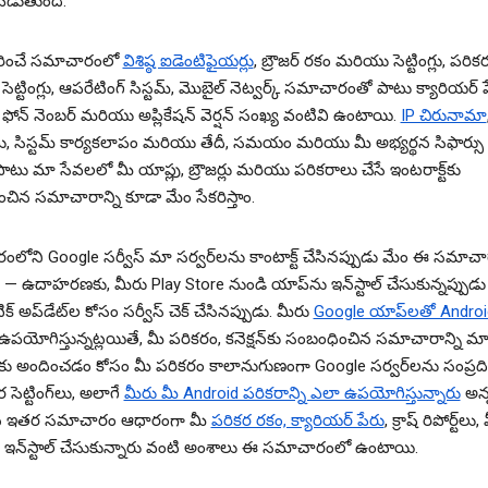
డుతుంది.
కరించే సమాచారంలో
విశిష్ఠ ఐడెంటిఫైయర్లు
, బ్రౌజర్ రకం మరియు సెట్టింగ్లు, పరి
ట్టింగ్లు, ఆపరేటింగ్ సిస్టమ్, మొబైల్ నెట్వర్క్ సమాచారంతో పాటు క్యారియర్ 
ోన్ నెంబర్‌ మరియు అప్లికేషన్ వెర్షన్ సంఖ్య వంటివి ఉంటాయి.
IP చిరునామా
లు, సిస్టమ్ కార్యకలాపం మరియు తేదీ, సమయం మరియు మీ అభ్యర్థన సిఫార్సు 
టు మా సేవలలో మీ యాప్లు, బ్రౌజర్లు మరియు పరికరాలు చేసే ఇంటరాక్ట్‌కు
చిన సమాచారాన్ని కూడా మేం సేకరిస్తాం.
రంలోని Google సర్వీస్ మా సర్వర్‌లను కాంటాక్ట్ చేసినప్పుడు మేం ఈ సమాచార
ాం — ఉదాహరణకు, మీరు Play Store నుండి యాప్‌ను ఇన్‌స్టాల్ చేసుకున్నప్పుడు
్ అప్‌డేట్‌ల కోసం సర్వీస్ చెక్ చేసినప్పుడు. మీరు
Google యాప్‌లతో Androi
పయోగిస్తున్నట్లయితే, మీ పరికరం, కనెక్షన్‌కు సంబంధించిన సమాచారాన్ని మ
‌లకు అందించడం కోసం మీ పరికరం కాలానుగుణంగా Google సర్వర్‌లను సంప్రదిస్
 సెట్టింగ్‌లు, అలాగే
మీరు మీ Android పరికరాన్ని ఎలా ఉపయోగిస్తున్నారు
అన్
ిన ఇతర సమాచారం ఆధారంగా మీ
పరికర రకం, క్యారియర్ పేరు
, క్రాష్ రిపోర్ట్‌ల
 ఇన్‌స్టాల్ చేసుకున్నారు వంటి అంశాలు ఈ సమాచారంలో ఉంటాయి.