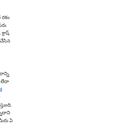
కర రకం
పేరు
, క్రాష్
చేసిన
ాన్ని
 లేదా
d
ా
తుంది.
నదాని
ు, మీరు ఏ