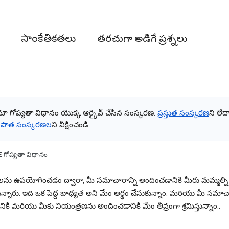
సాంకేతికతలు
తరచుగా అడిగే ప్రశ్నలు
మా గోప్యతా విధానం యొక్క ఆర్కైవ్ చేసిన సంస్కరణ.
ప్రస్తుత సంస్కరణ
ని లేద
ి పాత సంస్కరణల
ని వీక్షించండి.
గోప్యతా విధానం
ను ఉపయోగించడం ద్వారా, మీ సమాచారాన్ని అందించడానికి మీరు మమ్మల్ని
్తున్నారు. ఇది ఒక పెద్ద బాధ్యత అని మేం అర్థం చేసుకున్నాం. మరియు మీ సమాచా
ానికి మరియు మీకు నియంత్రణను అందించడానికి మేం తీవ్రంగా శ్రమిస్తున్నాం..