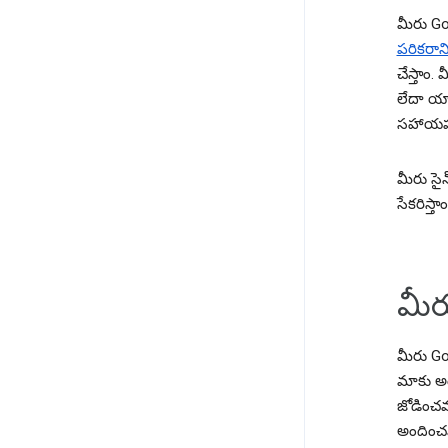
మీరు Go
పరికరాని
చేస్తాం.
లేదా యా
సహాయప
మీరు సై
సేకరిస్తా
మీర
మీరు Goo
మాకు అం
జోడించవ
అందించవచ