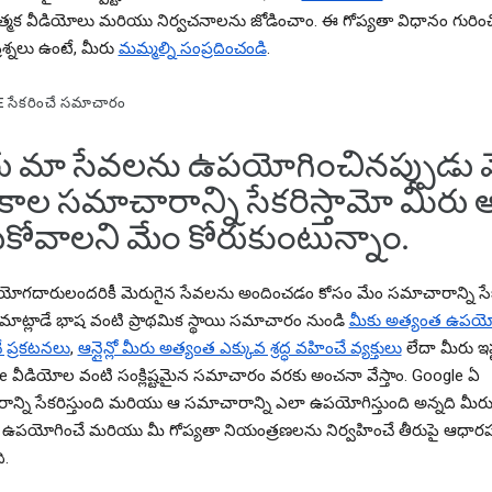
్మక వీడియోలు మరియు నిర్వచనాలను జోడించాం. ఈ గోప్యతా విధానం గురించ
రశ్నలు ఉంటే, మీరు
మమ్మల్ని సంప్రదించండి
.
సేకరించే సమాచారం
ు మా సేవలను ఉపయోగించినప్పుడు 
కాల సమాచారాన్ని సేకరిస్తామో మీరు అ
ుకోవాలని మేం కోరుకుంటున్నాం.
యోగదారులందరికీ మెరుగైన సేవలను అందించడం కోసం మేం సమాచారాన్ని సేకర
మాట్లాడే భాష వంటి ప్రాథమిక స్థాయి సమాచారం నుండి
మీకు అత్యంత ఉపయ
ే ప్రకటనలు
,
ఆన్లైన్లో మీరు అత్యంత ఎక్కువ శ్రద్ధ వహించే వ్యక్తులు
లేదా మీరు ఇ
 వీడియోల వంటి సంక్లిష్టమైన సమాచారం వరకు అంచనా వేస్తాం. Google ఏ
న్ని సేకరిస్తుంది మరియు ఆ సమాచారాన్ని ఎలా ఉపయోగిస్తుంది అన్నది మీర
ఉపయోగించే మరియు మీ గోప్యతా నియంత్రణలను నిర్వహించే తీరుపై ఆధార
ి.