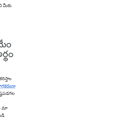
ి మీకు
మేం
ర్థం
ిస్తాం
ోగకరంగా
ష్టపడగల
ు మా
పడి