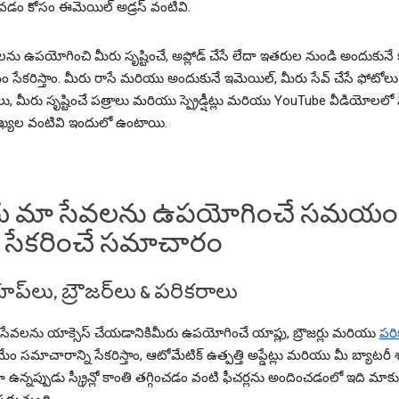
డం కోసం ఈమెయిల్ అడ్రస్ వంటివి.
ను ఉపయోగించి మీరు సృష్టించే, అప్లోడ్ చేసే లేదా ఇతరుల నుండి అందుకునే క
ం సేకరిస్తాం. మీరు రాసే మరియు అందుకునే ఇమెయిల్, మీరు సేవ్ చేసే ఫోటో
, మీరు సృష్టించే పత్రాలు మరియు స్ప్రెడ్షీట్లు మరియు YouTube వీడియోలలో
యాఖ్యల వంటివి ఇందులో ఉంటాయి.
ు మా సేవలను ఉపయోగించే సమయం
 సేకరించే సమాచారం
ప్‌లు, బ్రౌజర్‌లు & పరికరాలు
సేవలను యాక్సెస్ చేయడానికిమీరు ఉపయోగించే యాప్లు, బ్రౌజర్లు మరియు
పరి
మేం సమాచారాన్ని సేకరిస్తాం, ఆటోమేటిక్ ఉత్పత్తి అప్డేట్లు మరియు మీ బ్యాటరీ
 ఉన్నప్పుడు స్క్రీన్లో కాంతి తగ్గించడం వంటి ఫీచర్లను అందించడంలో ఇది మాకు