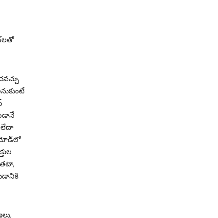
్‌లతో
వచ్చు.
లనుకుంటే
్
ండానే
లేదా
మోడ్‌లో
్తుల
ంతటా,
డానికి
లు,