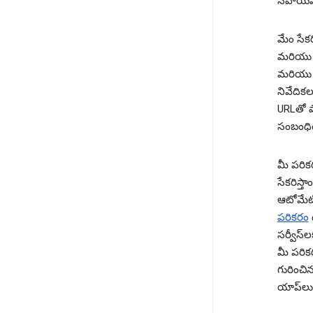
సహాయప
మేం సే
మరియు సె
మరియు ఫ
నివేదిక
URLతో పా
సంబంధిం
మీ పరిక
సేకరిస్త
ఆటోమేటిక
పరికరం
ఉ
సర్వీస్
మీ పరికర
గురించ
యాప్‌లు