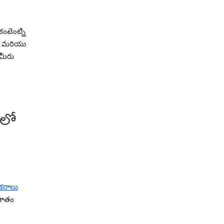
ంటెంట్ని
లు మరియు
 మీరు
లో
కరాలు
 శాతం